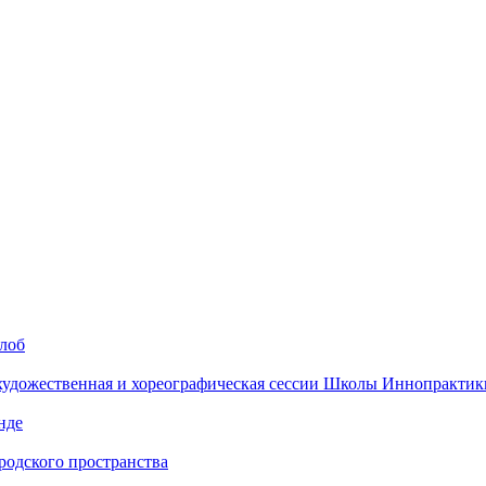
алоб
 художественная и хореографическая сессии Школы Иннопрактик
нде
одского пространства