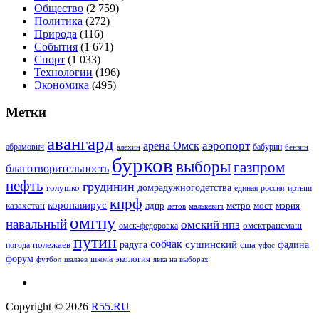
Общество
(2 759)
Политика
(272)
Природа
(116)
События
(1 671)
Спорт
(1 033)
Технологии
(196)
Экономика
(495)
Метки
авангард
аэропорт
арена Омск
абрамович
алехин
бабурин
бензин
бурков
выборы
газпром
благотворительность
нефть
грудинин
голушко
домрадужногодетства
иртыш
единая россия
кпрф
коронавирус
казахстан
лдпр
метро
мост
мэрия
малькевич
летов
омгпу
навальный
омский нпз
омсктрансмаш
омск-федоровка
путин
собчак
сушинский
полежаев
радуга
сша
фадина
погода
уфас
форум
экология
футбол
шалаев
школа
явка на выборах
Copyright © 2026
R55.RU