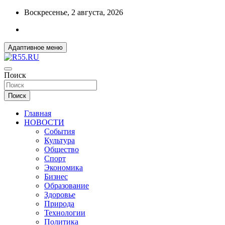
Перейти
Воскресенье, 2 августа, 2026
к
содержимому
Адаптивное меню
ДОБРЫЕ ВЕСТИ ИЗ ОМСКА
Поиск
R55.RU
Поиск
Главная
НОВОСТИ
События
Культура
Общество
Спорт
Экономика
Бизнес
Образование
Здоровье
Природа
Технологии
Политика