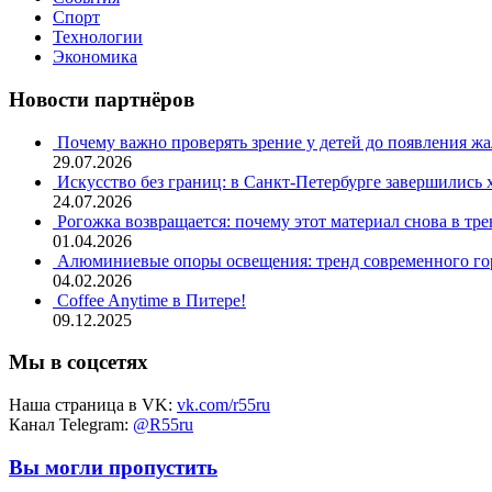
Спорт
Технологии
Экономика
Новости партнёров
Почему важно проверять зрение у детей до появления ж
29.07.2026
Искусство без границ: в Санкт-Петербурге завершились
24.07.2026
Рогожка возвращается: почему этот материал снова в тре
01.04.2026
Алюминиевые опоры освещения: тренд современного гор
04.02.2026
Coffee Anytime в Питере!
09.12.2025
Мы в соцсетях
Наша страница в VK:
vk.com/r55ru
Канал Telegram:
@R55ru
Вы могли пропустить