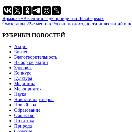
Навигация
Ярмарка «Весенний сад» пройдет на Левобережье
Омск занял 22-е место в России по доходности инвестиций в 
по
записям
РУБРИКИ НОВОСТЕЙ
Акция
Бизнес
Благотворительность
Выбор редакции
Здоровье
Конкурс
Культура
Медицина
Мероприятия
Наука
Новости партнёров
Новый год
Образование
Общество
Политика
Природа
События