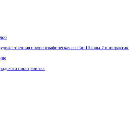
алоб
 художественная и хореографическая сессии Школы Иннопрактик
нде
одского пространства