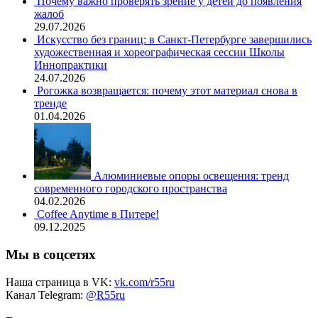
Почему важно проверять зрение у детей до появления
жалоб
29.07.2026
Искусство без границ: в Санкт-Петербурге завершились
художественная и хореографическая сессии Школы
Иннопрактики
24.07.2026
Рогожка возвращается: почему этот материал снова в
тренде
01.04.2026
Алюминиевые опоры освещения: тренд
современного городского пространства
04.02.2026
Coffee Anytime в Питере!
09.12.2025
Мы в соцсетях
Наша страница в VK:
vk.com/r55ru
Канал Telegram:
@R55ru