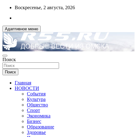
Перейти
Воскресенье, 2 августа, 2026
к
содержимому
Адаптивное меню
ДОБРЫЕ ВЕСТИ ИЗ ОМСКА
Поиск
R55.RU
Поиск
Главная
НОВОСТИ
События
Культура
Общество
Спорт
Экономика
Бизнес
Образование
Здоровье