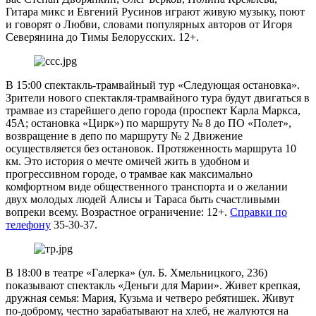
Гитара микс и Евгений Русинов играют живую музыку, поют
и говорят о Любви, словами популярных авторов от Игоря
Северянина до Тимы Белорусских. 12+.
В 15:00 спектакль-трамвайный тур «Следующая остановка».
Зрители нового спектакля-трамвайного тура будут двигаться в
трамвае из старейшего депо города (проспект Карла Маркса,
45А; остановка «Цирк») по маршруту № 8 до ПО «Полет»,
возвращение в депо по маршруту № 2 Движение
осуществляется без остановок. Протяженность маршрута 10
км. Это история о мечте омичей жить в удобном и
прогрессивном городе, о трамвае как максимально
комфортном виде общественного транспорта и о желании
двух молодых людей Алисы и Тараса быть счастливыми
вопреки всему. Возрастное ограничение: 12+.
Справки по
телефону
35-30-37.
В 18:00 в театре «Галерка» (ул. Б. Хмельницкого, 236)
показывают спектакль «Деньги для Марии». Живет крепкая,
дружная семья: Мария, Кузьма и четверо ребятишек. Живут
по-доброму, честно зарабатывают на хлеб, не жалуются на