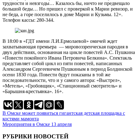
трудности и невзгоды… Казалось бы, ничто не предвещало
большой беды… Но пришел с проверкой к Марии ревизор, и
не беда, а горе поселилось в доме Марии и Кузьмы. 12+.
Телефон кассы: 280-344.
В 18:00 в «ГДТ имени Л.И.Ермолаевой» омичей ждет
захватывающая премьера — мировоззренческая пародия в
двух действиях, основанная на цикле повестей А.С. Пушкина
«Повести покойного Ивана Петровича Белкина». Спектакль
представляет собой цикл из пяти повестей, написанных
Александром Сергеевичем Пушкиным в период Болдинской
осени 1830 года. Повести будут показаны в той же
последовательности, что и у самого автора: «Выстрел»,
«Метель», «Гробовщик», «Станционный смотритель» и
«Барышня-крестьянка». 16+.
Навигация
В Омске может появиться гигантская детская площадка с
костями мамонта
по
Мероприятия в Омске 13 апреля
записям
РУБРИКИ НОВОСТЕЙ