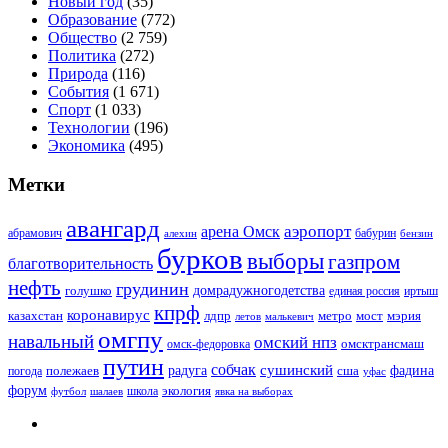
Новый год
(35)
Образование
(772)
Общество
(2 759)
Политика
(272)
Природа
(116)
События
(1 671)
Спорт
(1 033)
Технологии
(196)
Экономика
(495)
Метки
авангард
аэропорт
арена Омск
абрамович
алехин
бабурин
бензин
бурков
выборы
газпром
благотворительность
нефть
грудинин
голушко
домрадужногодетства
иртыш
единая россия
кпрф
коронавирус
казахстан
лдпр
метро
мост
мэрия
малькевич
летов
омгпу
навальный
омский нпз
омсктрансмаш
омск-федоровка
путин
собчак
сушинский
полежаев
радуга
сша
фадина
погода
уфас
форум
экология
футбол
шалаев
школа
явка на выборах