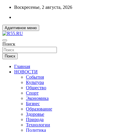
Перейти
Воскресенье, 2 августа, 2026
к
содержимому
Адаптивное меню
ДОБРЫЕ ВЕСТИ ИЗ ОМСКА
Поиск
R55.RU
Поиск
Главная
НОВОСТИ
События
Культура
Общество
Спорт
Экономика
Бизнес
Образование
Здоровье
Природа
Технологии
Политика