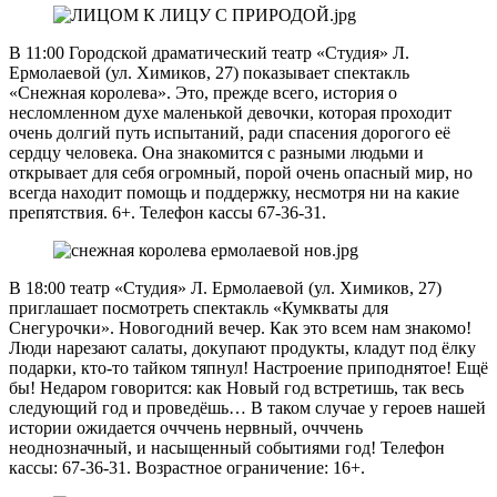
В 11:00 Городской драматический театр «Студия» Л.
Ермолаевой (ул. Химиков, 27) показывает спектакль
«Снежная королева». Это, прежде всего, история о
несломленном духе маленькой девочки, которая проходит
очень долгий путь испытаний, ради спасения дорогого её
сердцу человека. Она знакомится с разными людьми и
открывает для себя огромный, порой очень опасный мир, но
всегда находит помощь и поддержку, несмотря ни на какие
препятствия. 6+. Телефон кассы 67-36-31.
В 18:00 театр «Студия» Л. Ермолаевой (ул. Химиков, 27)
приглашает посмотреть спектакль «Кумкваты для
Снегурочки». Новогодний вечер. Как это всем нам знакомо!
Люди нарезают салаты, докупают продукты, кладут под ёлку
подарки, кто-то тайком тяпнул! Настроение приподнятое! Ещё
бы! Недаром говорится: как Новый год встретишь, так весь
следующий год и проведёшь… В таком случае у героев нашей
истории ожидается очччень нервный, очччень
неоднозначный, и насыщенный событиями год! Телефон
кассы: 67-36-31. Возрастное ограничение: 16+.