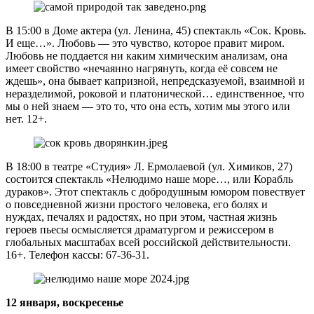
В 15:00 в Доме актера (ул. Ленина, 45) спектакль «Сок. Кровь.
И еще…». Любовь — это чувство, которое правит миром.
Любовь не поддается ни каким химическим анализам, она
имеет свойство «нечаянно нагрянуть, когда её совсем не
ждешь», она бывает капризной, непредсказуемой, взаимной и
неразделимой, роковой и платонической… единственное, что
мы о ней знаем — это то, что она есть, хотим мы этого или
нет. 12+.
В 18:00 в театре «Студия» Л. Ермолаевой (ул. Химиков, 27)
состоится спектакль «Нелюдимо наше море…, или Корабль
дураков». Этот спектакль с добродушным юмором повествует
о повседневной жизни простого человека, его болях и
нуждах, печалях и радостях, но при этом, частная жизнь
героев пьесы осмысляется драматургом и режиссером в
глобальных масштабах всей российской действительности.
16+. Телефон кассы: 67-36-31.
12 января, воскресенье