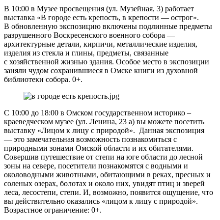
В 10:00 в Музее просвещения (ул. Музейная, 3) работает
выставка «В городе есть крепость, в крепости — острог».
В обновленную экспозицию включены подлинные предметы
разрушенного Воскресенского военного собора —
архитектурные детали, кирпичи, металлические изделия,
изделия из стекла и глины, предметы, связанные
с хозяйственной жизнью здания. Особое место в экспозиции
заняли чудом сохранившиеся в Омске книги из духовной
библиотеки собора. 0+.
С 10:00 до 18:00 в Омском государственном историко –
краеведческом музее (ул. Ленина, 23 а) вы можете посетить
выставку «Лицом к лицу с природой». Данная экспозиция
— это замечательная возможность познакомиться с
природными зонами Омской области и их обитателями.
Совершив путешествие от степи на юге области до лесной
зоны на севере, посетители познакомятся с водными и
околоводными животными, обитающими в реках, пресных и
соленых озерах, болотах и около них, увидят птиц и зверей
леса, лесостепи, степи. И, возможно, появится ощущение, что
вы действительно оказались «лицом к лицу с природой».
Возрастное ограничение: 0+.