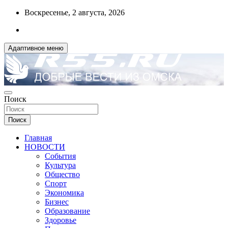
Перейти
Воскресенье, 2 августа, 2026
к
содержимому
Адаптивное меню
ДОБРЫЕ ВЕСТИ ИЗ ОМСКА
Поиск
R55.RU
Поиск
Главная
НОВОСТИ
События
Культура
Общество
Спорт
Экономика
Бизнес
Образование
Здоровье