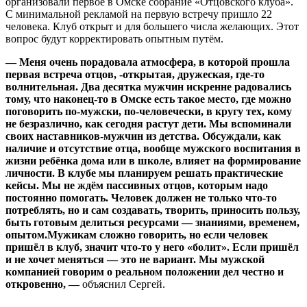
организовали первое в Омске собрание «Отцовского клуба».
С минимальной рекламой на первую встречу пришло 22
человека. Клуб открыт и для большего числа желающих. Этот
вопрос будут корректировать опытным путём.
— Меня очень порадовала атмосфера, в которой прошла
первая встреча отцов, -открытая, дружеская, где-то
волнительная. Два десятка мужчин искренне радовались
тому, что наконец-то в Омске есть такое место, где можно
поговорить по-мужски, по-человечески, в кругу тех, кому
не безразлично, как сегодня растут дети. Мы вспоминали
своих наставников-мужчин из детства. Обсуждали, как
наличие и отсутствие отца, вообще мужского воспитания в
жизни ребёнка дома или в школе, влияет на формирование
личности. В клубе мы планируем решать практические
кейсы. Мы не ждём пассивных отцов, которым надо
постоянно помогать. Человек должен не только что-то
потреблять, но и сам создавать, творить, приносить пользу,
быть готовым делиться ресурсами — знаниями, временем,
опытом.Мужикам сложно говорить, но если человек
пришёл в клуб, значит что-то у него «болит». Если пришёл
и не хочет меняться — это не вариант. Мы мужской
компанией говорим о реальном положении дел честно и
откровенно, —
объяснил Сергей.