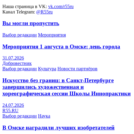
Наша страница в VK:
vk.com/r55ru
Канал Telegram:
@R55ru
Вы могли пропустить
Выбор редакции
Мероприятия
Мероприятия 1 августа в Омске: день города
31.07.2026
Добровестник
Выбор редакции
Культура
Новости партнёров
Искусство без границ: в Санкт-Петербурге
завершились художественная и
хореографическая сессии Школы Иннопрактики
24.07.2026
R55.RU
Выбор редакции
Наука
В Омске наградили лучших изобретателей