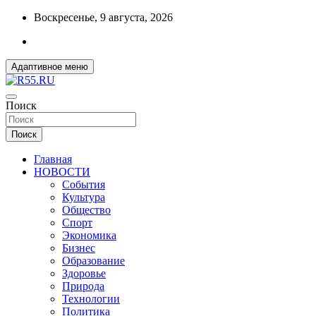
Перейти
Воскресенье, 9 августа, 2026
к
содержимому
Адаптивное меню
ДОБРЫЕ ВЕСТИ ИЗ ОМСКА
Поиск
R55.RU
Поиск
Главная
НОВОСТИ
События
Культура
Общество
Спорт
Экономика
Бизнес
Образование
Здоровье
Природа
Технологии
Политика