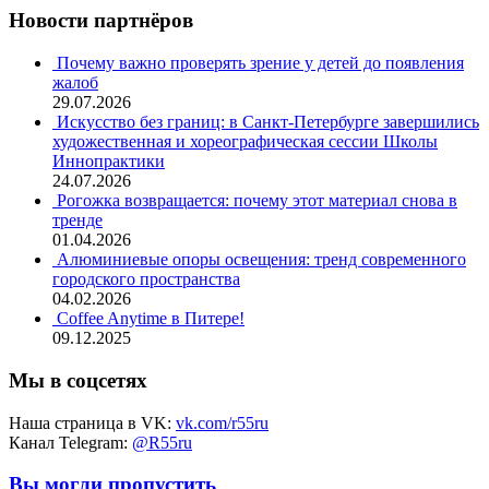
Новости партнёров
Почему важно проверять зрение у детей до появления
жалоб
29.07.2026
Искусство без границ: в Санкт-Петербурге завершились
художественная и хореографическая сессии Школы
Иннопрактики
24.07.2026
Рогожка возвращается: почему этот материал снова в
тренде
01.04.2026
Алюминиевые опоры освещения: тренд современного
городского пространства
04.02.2026
Coffee Anytime в Питере!
09.12.2025
Мы в соцсетях
Наша страница в VK:
vk.com/r55ru
Канал Telegram:
@R55ru
Вы могли пропустить