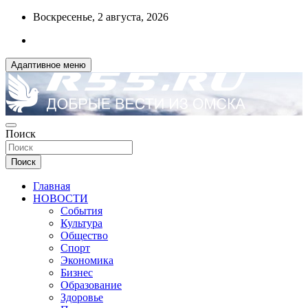
Перейти
Воскресенье, 2 августа, 2026
к
содержимому
Адаптивное меню
ДОБРЫЕ ВЕСТИ ИЗ ОМСКА
Поиск
R55.RU
Поиск
Главная
НОВОСТИ
События
Культура
Общество
Спорт
Экономика
Бизнес
Образование
Здоровье