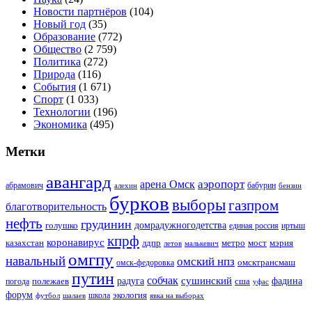
Новости партнёров
(104)
Новый год
(35)
Образование
(772)
Общество
(2 759)
Политика
(272)
Природа
(116)
События
(1 671)
Спорт
(1 033)
Технологии
(196)
Экономика
(495)
Метки
авангард
аэропорт
арена Омск
абрамович
алехин
бабурин
бензин
бурков
выборы
газпром
благотворительность
нефть
грудинин
голушко
домрадужногодетства
иртыш
единая россия
кпрф
коронавирус
казахстан
лдпр
метро
мост
мэрия
малькевич
летов
омгпу
навальный
омский нпз
омсктрансмаш
омск-федоровка
путин
собчак
сушинский
полежаев
радуга
сша
фадина
погода
уфас
форум
экология
футбол
шалаев
школа
явка на выборах