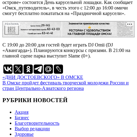
острове» состоится День карусельной лошадки. Как сообщает
«Омск_путеводитель», в честь этого с 12:00 до 16:00 омичи
смогут бесплатно покататься на «Праздничной карусели».
РЕКЛАМА
С 19:00 до 20:00 для гостей будет играть DJ Omii (DJ
«Авангарда»). Планируются конкурсы с призами. В 21:00 на
главной сцене парка выступит Slame (0+).
Навигация
«ДНИ ДОСТОЕВСКОГО» В ОМСКЕ
В Омске пройдет фестиваль творческой молодежи России и
по
стран Центрально-Азиатского региона
записям
РУБРИКИ НОВОСТЕЙ
Акция
Бизнес
Благотворительность
Выбор редакции
Здоровье