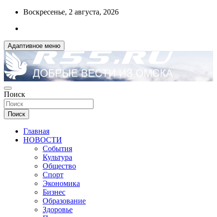
Перейти
Воскресенье, 2 августа, 2026
к
содержимому
Адаптивное меню
ДОБРЫЕ ВЕСТИ ИЗ ОМСКА
Поиск
R55.RU
Поиск
Главная
НОВОСТИ
События
Культура
Общество
Спорт
Экономика
Бизнес
Образование
Здоровье