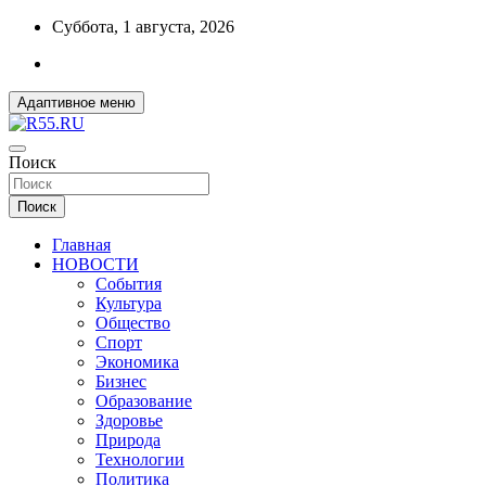
Перейти
Суббота, 1 августа, 2026
к
содержимому
Адаптивное меню
ДОБРЫЕ ВЕСТИ ИЗ ОМСКА
Поиск
R55.RU
Поиск
Главная
НОВОСТИ
События
Культура
Общество
Спорт
Экономика
Бизнес
Образование
Здоровье
Природа
Технологии
Политика