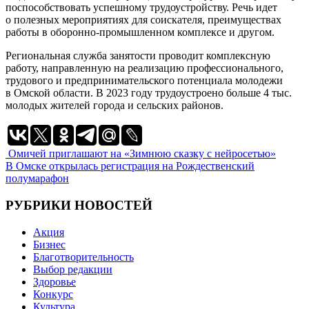
поспособствовать успешному трудоустройству. Речь идет
о полезных мероприятиях для соискателя, преимуществах
работы в оборонно-промышленном комплексе и другом.
Региональная служба занятости проводит комплексную
работу, направленную на реализацию профессионального,
трудового и предпринимательского потенциала молодежи
в Омской области. В 2023 году трудоустроено больше 4 тыс.
молодых жителей города и сельских районов.
Навигация
Омичей приглашают на «Зимнюю сказку с нейросетью»
В Омске открылась регистрация на Рождественский
по
полумарафон
записям
РУБРИКИ НОВОСТЕЙ
Акция
Бизнес
Благотворительность
Выбор редакции
Здоровье
Конкурс
Культура