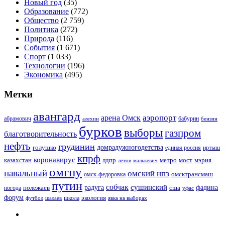
Новый год
(35)
Образование
(772)
Общество
(2 759)
Политика
(272)
Природа
(116)
События
(1 671)
Спорт
(1 033)
Технологии
(196)
Экономика
(495)
Метки
авангард
аэропорт
арена Омск
абрамович
алехин
бабурин
бензин
бурков
выборы
газпром
благотворительность
нефть
грудинин
голушко
домрадужногодетства
иртыш
единая россия
кпрф
коронавирус
казахстан
лдпр
метро
мост
мэрия
малькевич
летов
омгпу
навальный
омский нпз
омсктрансмаш
омск-федоровка
путин
собчак
сушинский
полежаев
радуга
сша
фадина
погода
уфас
форум
экология
футбол
шалаев
школа
явка на выборах