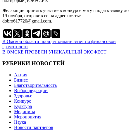
платформе ДОБРО.РУ.
Желающие принять участие в конкурсе могут подать заявку до
19 ноября, отправив ее на адрес почты:
dobro617720@gmail.com.
Навигация
В Омской области пройдет онлайн-зачет по финансовой
грамотности
по
В ОМСКЕ ПРОВЕЛИ УНИКАЛЬНЫЙ ЭКОФЕСТ
записям
РУБРИКИ НОВОСТЕЙ
Акция
Бизнес
Благотворительность
Выбор редакции
Здоровье
Конкурс
Культура
Медицина
Мероприятия
Наука
Новости партнёров