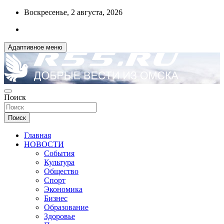
Перейти
Воскресенье, 2 августа, 2026
к
содержимому
Адаптивное меню
ДОБРЫЕ ВЕСТИ ИЗ ОМСКА
Поиск
R55.RU
Поиск
Главная
НОВОСТИ
События
Культура
Общество
Спорт
Экономика
Бизнес
Образование
Здоровье