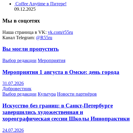
Coffee Anytime в Питере!
09.12.2025
Мы в соцсетях
Наша страница в VK:
vk.com/r55ru
Канал Telegram:
@R55ru
Вы могли пропустить
Выбор редакции
Мероприятия
Мероприятия 1 августа в Омске: день города
31.07.2026
Добровестник
Выбор редакции
Культура
Новости партнёров
Искусство без границ: в Санкт-Петербурге
завершились художественная и
хореографическая сессии Школы Иннопрактики
24.07.2026