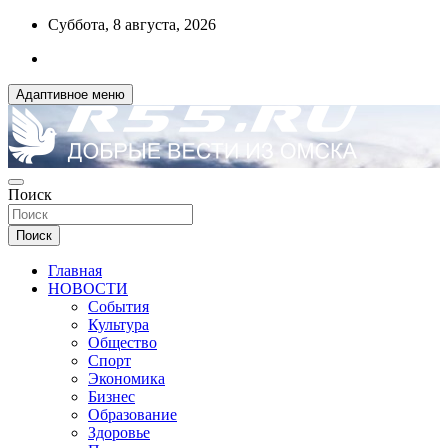
Перейти
Суббота, 8 августа, 2026
к
содержимому
Адаптивное меню
ДОБРЫЕ ВЕСТИ ИЗ ОМСКА
Поиск
R55.RU
Поиск
Главная
НОВОСТИ
События
Культура
Общество
Спорт
Экономика
Бизнес
Образование
Здоровье