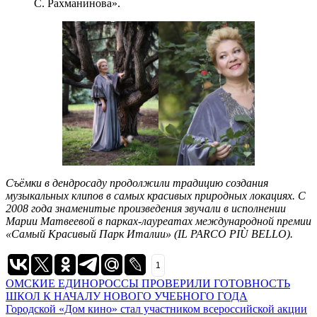
С. Рахманинова».
Съёмки в дендросаду продолжили традицию создания
музыкальных клипов в самых красивых природных локациях. С
2008 года знаменитые произведения звучали в исполнении
Марии Матвеевой в парках-лауреатах международной премии
«Самый Красивый Парк Италии» (IL PARCO PIÙ BELLO).
1
Навигация
ОМСКИЕ ЕДИНОРОССЫ ПРОВЕРИЛИ ГОТОВНОСТЬ
ШКОЛ К НАЧАЛУ НОВОГО УЧЕБНОГО ГОДА
по
Городской «Дом кино» стал участником всероссийской акции