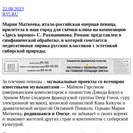
22.08.2023
R55.RU
Мария Матвеева, итало-российская оперная певица,
прилетела в наш город для съёмки клипа на композицию
«Здесь хорошо» С. Рахманинова. Романс представлен в
симфонической обработке, в которой сочетается
медитативная лирика русских классиков с эстетикой
сибирской природы.
РЕКЛАМА
За плечами певицы –
музыкальные проекты со всемирно
известными музыкантами
— Майком Гарсоном
(американским композитором и пианистом Дэвида Боуи) и
Эриком Муке (лидером французской группы Deep Forest, гуру
электронной музыки), японской пианисткой Кана Кикучи и
драматической актрисой Октавией Пикколо. Однако Мария
Матвеева,
родившаяся в Омске
, не забывает о своих корнях
и знакомит жителей других стран и континентов с сибирской
культурой.