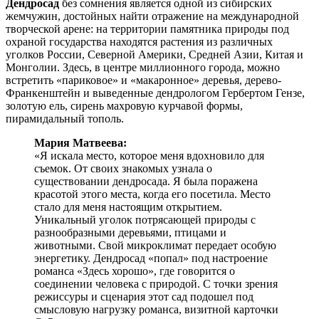
Дендросад
без сомнения является одной из сибирских
жемчужин, достойных найти отражение на международной
творческой арене: на территории памятника природы под
охраной государства находятся растения из различных
уголков России, Северной Америки, Средней Азии, Китая и
Монголии. Здесь, в центре миллионного города, можно
встретить «париковое» и «макаронное» деревья, дерево-
Франкенштейн и выведенные дендрологом Гербертом Гензе,
золотую ель, сирень махровую курчавой формы,
пирамидальный тополь.
Мария Матвеева:
«Я искала место, которое меня вдохновило для
съемок. От своих знакомых узнала о
существовании дендросада. Я была поражена
красотой этого места, когда его посетила. Место
стало для меня настоящим открытием.
Уникальный уголок потрясающей природы с
разнообразными деревьями, птицами и
животными. Свой микроклимат передает особую
энергетику. Дендросад «попал» под настроение
романса «Здесь хорошо», где говорится о
соединении человека с природой. С точки зрения
режиссуры и сценария этот сад подошел под
смысловую нагрузку романса, визитной карточки