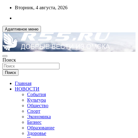
Перейти
Вторник, 4 августа, 2026
к
содержимому
Адаптивное меню
ДОБРЫЕ ВЕСТИ ИЗ ОМСКА
Поиск
R55.RU
Поиск
Главная
НОВОСТИ
События
Культура
Общество
Спорт
Экономика
Бизнес
Образование
Здоровье