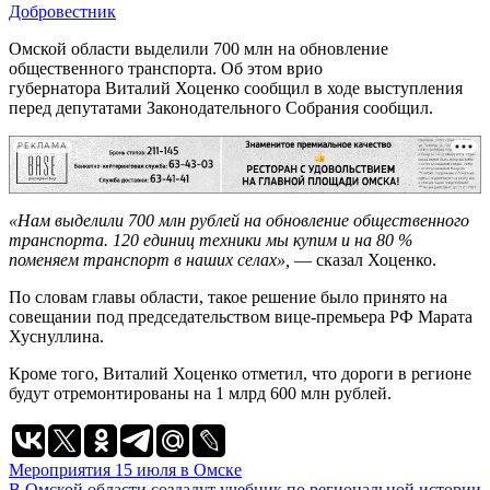
Добровестник
Омской области выделили 700 млн на обновление
общественного транспорта. Об этом врио
губернатора Виталий Хоценко сообщил в ходе выступления
перед депутатами Законодательного Собрания сообщил.
РЕКЛАМА
«Нам выделили 700 млн рублей на обновление общественного
транспорта. 120 единиц техники мы купим и на 80 %
поменяем транспорт в наших селах»,
— сказал Хоценко.
По словам главы области, такое решение было принято на
совещании под председательством вице-премьера РФ Марата
Хуснуллина.
Кроме того, Виталий Хоценко отметил, что дороги в регионе
будут отремонтированы на 1 млрд 600 млн рублей.
Навигация
Мероприятия 15 июля в Омске
В Омской области создадут учебник по региональной истории