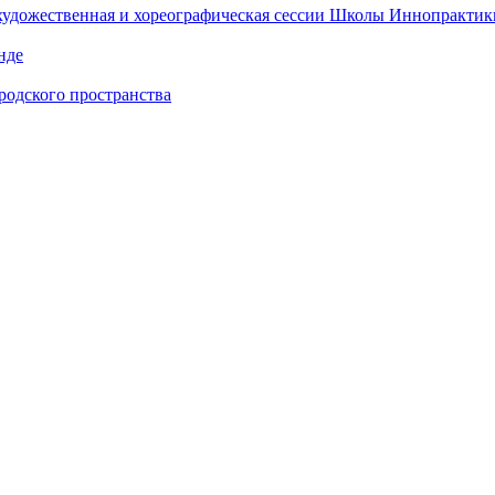
 художественная и хореографическая сессии Школы Иннопрактик
нде
одского пространства