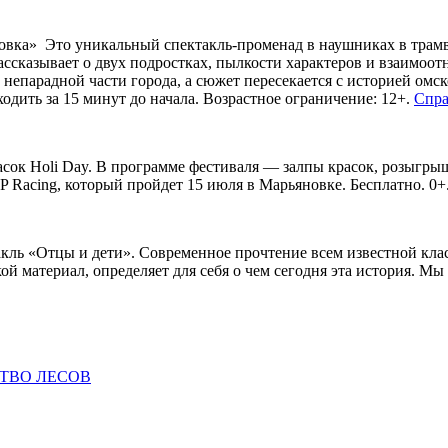
овка» Это уникальный спектакль-променад в наушниках в трамва
ассказывает о двух подростках, пылкости характеров и взаимоо
о непарадной части города, а сюжет пересекается с историей омс
одить за 15 минут до начала. Возрастное ограничение: 12+.
Спра
асок Holi Day. В программе фестиваля — залпы красок, розыгры
 Racing, который пройдет 15 июля в Марьяновке. Бесплатно. 0+
акль «Отцы и дети». Современное прочтение всем известной клас
 материал, определяет для себя о чем сегодня эта история. Мы 
ТВО ЛЕСОВ