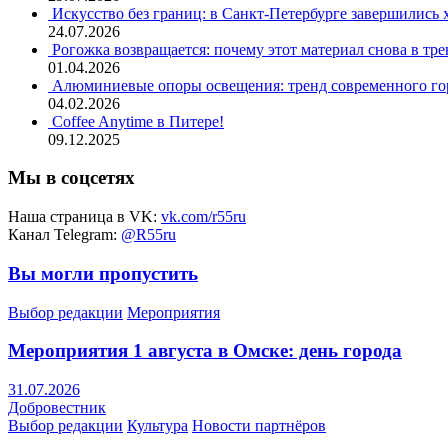
Искусство без границ: в Санкт-Петербурге завершились
24.07.2026
Рогожка возвращается: почему этот материал снова в тре
01.04.2026
Алюминиевые опоры освещения: тренд современного гор
04.02.2026
Coffee Anytime в Питере!
09.12.2025
Мы в соцсетях
Наша страница в VK:
vk.com/r55ru
Канал Telegram:
@R55ru
Вы могли пропустить
Выбор редакции
Мероприятия
Мероприятия 1 августа в Омске: день города
31.07.2026
Добровестник
Выбор редакции
Культура
Новости партнёров