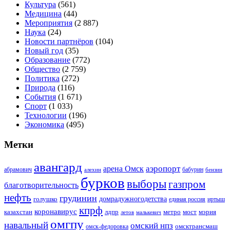
Культура
(561)
Медицина
(44)
Мероприятия
(2 887)
Наука
(24)
Новости партнёров
(104)
Новый год
(35)
Образование
(772)
Общество
(2 759)
Политика
(272)
Природа
(116)
События
(1 671)
Спорт
(1 033)
Технологии
(196)
Экономика
(495)
Метки
авангард
аэропорт
арена Омск
абрамович
алехин
бабурин
бензин
бурков
выборы
газпром
благотворительность
нефть
грудинин
голушко
домрадужногодетства
иртыш
единая россия
кпрф
коронавирус
казахстан
лдпр
метро
мост
мэрия
малькевич
летов
омгпу
навальный
омский нпз
омсктрансмаш
омск-федоровка