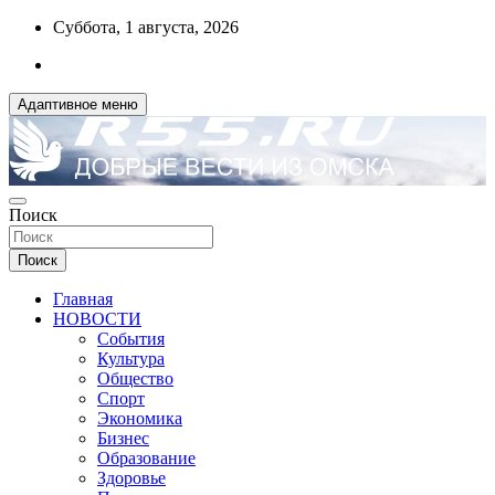
Перейти
Суббота, 1 августа, 2026
к
содержимому
Адаптивное меню
ДОБРЫЕ ВЕСТИ ИЗ ОМСКА
Поиск
R55.RU
Поиск
Главная
НОВОСТИ
События
Культура
Общество
Спорт
Экономика
Бизнес
Образование
Здоровье