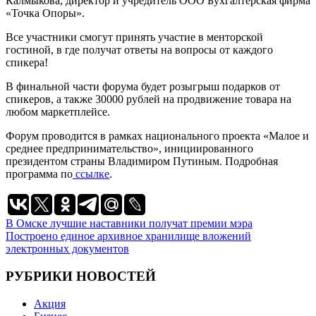
Калмыкова, директор и учредитель ООО Бухгалтерская фирма
«Точка Опоры».
Все участники смогут принять участие в менторской
гостиной, в где получат ответы на вопросы от каждого
спикера!
В финальной части форума будет розыгрыш подарков от
спикеров, а также 30000 рублей на продвижение товара на
любом маркетплейсе.
Форум проводится в рамках национального проекта «Малое и
среднее предпринимательство», инициированного
президентом страны Владимиром Путиным. Подробная
программа по
ссылке
.
Навигация
В Омске лучшие наставники получат премии мэра
Построено единое архивное хранилище вложений
по
электронных документов
записям
РУБРИКИ НОВОСТЕЙ
Акция