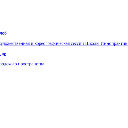
алоб
 художественная и хореографическая сессии Школы Иннопрактик
нде
одского пространства