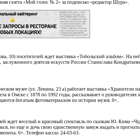
яя газета «Мой голос № 2» за подписью «редактор Шура».
анова, 10) посетителей ждет выставка «Тобольский альбом». На 
, заслуженного деятеля искусств России Станислава Кондратьев
ческом музее (ул. Ленина, 23 а) работает выставка «Хранители 
ла в Омске с 1878 по 1992 годы, рассказывает о руководителях м
аются богатым фотоматериалом по истории музея. 0+.
елей ждет веселый и красивый спектакль по сказкам Ю. Кима «Чу
ечься, но еще и дочь свою единственную замуж выдать и прогна
ениха. 6+. Телефон кассы: 24-03-63.