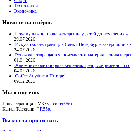
Спорт
Технологии
Экономика
Новости партнёров
Почему важно проверять зрение у детей до появления ж
29.07.2026
Искусство без границ: в Санкт-Петербурге завершились
24.07.2026
Рогожка возвращается: почему этот материал снова в тре
01.04.2026
Алюминиевые опоры освещения: тренд современного гор
04.02.2026
Coffee Anytime в Питере!
09.12.2025
Мы в соцсетях
Наша страница в VK:
vk.com/r55ru
Канал Telegram:
@R55ru
Вы могли пропустить