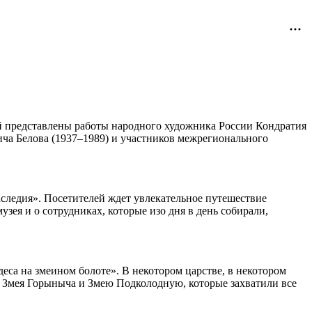
ней представлены работы народного художника России Кондратия
ича Белова (1937–1989) и участников межрегионального
наследия». Посетителей ждет увлекательное путешествие
узея и о сотрудниках, которые изо дня в день собирали,
деса на змеином болоте». В некотором царстве, в некотором
ть Змея Горыныча и Змею Подколодную, которые захватили все