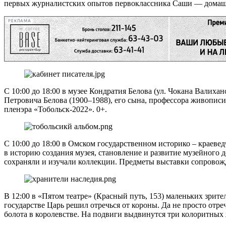
первых журналистских опытов первоклассника Саши — домашн
РЕКЛАМА
С 10:00 до 18:00 в музее Кондратия Белова (ул. Чокана Валих
Петровича Белова (1900–1988), его сына, профессора живописи
пленэра «Тобольск-2022». 0+.
С 10:00 до 18:00 в Омском государственном историко – краевед
в историю создания музея, становление и развитие музейного де
сохраняли и изучали коллекции. Предметы выставки сопровожд
В 12:00 в «Пятом театре» (Красный путь, 153) маленьких зрит
государстве Царь решил отречься от короны. Да не просто отр
болота в королевстве. На подвиги выдвинутся три колоритных ж