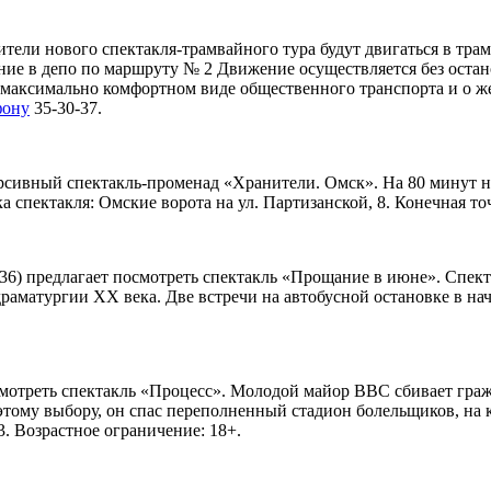
тели нового спектакля-трамвайного тура будут двигаться в трам
ие в депо по маршруту № 2 Движение осуществляется без остан
к максимально комфортном виде общественного транспорта и о 
фону
35-30-37.
ивный спектакль-променад «Хранители. Омск». На 80 минут на
а спектакля: Омские ворота на ул. Партизанской, 8. Конечная то
 236) предлагает посмотреть спектакль «Прощание в июне». Спект
раматургии ХХ века. Две встречи на автобусной остановке в н
смотреть спектакль «Процесс». Молодой майор ВВС сбивает граж
 этому выбору, он спас переполненный стадион болельщиков, на 
. Возрастное ограничение: 18+.