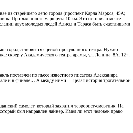
вае из старейшего депо города (проспект Карла Маркса, 45А;
овок. Протяженность маршрута 10 км. Это история о мечте
желании двух молодых людей Алисы и Тараса быть счастливыми
ш город становится сценой прогулочного театра. Нужно
чка: сквер у Академического театра драмы, ул. Ленина, 8А. 12+.
акль поставлен по пьесе известного писателя Александра
ачале и в финале… А между ними — целая история трогательной
данский самолет, который захватил террорист-смертник. На
который был направлен лайнер. Имел ли этот человек право