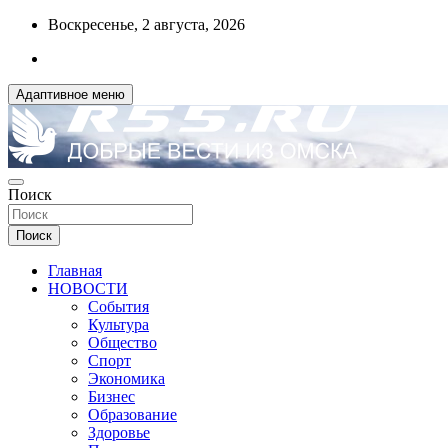
Перейти
Воскресенье, 2 августа, 2026
к
содержимому
Адаптивное меню
ДОБРЫЕ ВЕСТИ ИЗ ОМСКА
Поиск
R55.RU
Поиск
Главная
НОВОСТИ
События
Культура
Общество
Спорт
Экономика
Бизнес
Образование
Здоровье