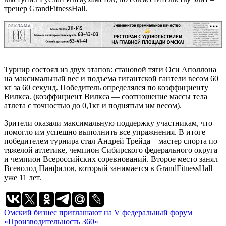
тренер GrandFitnessHall.
РЕКЛАМА
Турнир состоял из двух этапов: становой тяги Оси Аполлона
на максимальный вес и подъема гигантской гантели весом 60
кг за 60 секунд. Победитель определялся по коэффициенту
Вилкса. (коэффициент Вилкса — соотношение массы тела
атлета с точностью до 0,1кг и поднятым им весом).
Зрители оказали максимальную поддержку участникам, что
помогло им успешно выполнить все упражнения. В итоге
победителем турнира стал Андрей Трейда – мастер спорта по
тяжелой атлетике, чемпион Сибирского федерального округа
и чемпион Всероссийских соревнований. Второе место занял
Всеволод Панфилов, который занимается в GrandFitnessHall
уже 11 лет.
Навигация
Омский бизнес приглашают на V федеральный форум
«Производительность 360»