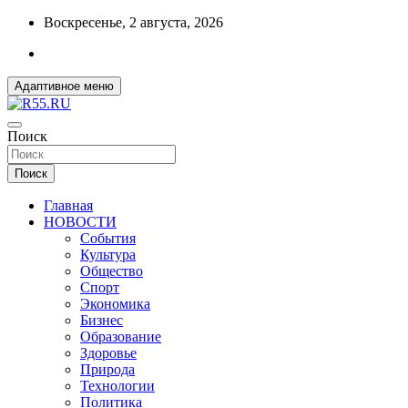
Перейти
Воскресенье, 2 августа, 2026
к
содержимому
Адаптивное меню
ДОБРЫЕ ВЕСТИ ИЗ ОМСКА
Поиск
R55.RU
Поиск
Главная
НОВОСТИ
События
Культура
Общество
Спорт
Экономика
Бизнес
Образование
Здоровье
Природа
Технологии
Политика