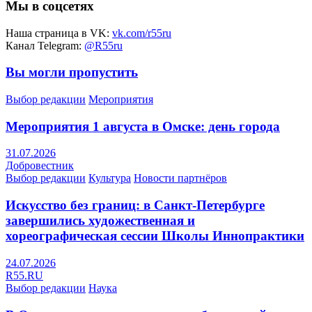
Мы в соцсетях
Наша страница в VK:
vk.com/r55ru
Канал Telegram:
@R55ru
Вы могли пропустить
Выбор редакции
Мероприятия
Мероприятия 1 августа в Омске: день города
31.07.2026
Добровестник
Выбор редакции
Культура
Новости партнёров
Искусство без границ: в Санкт-Петербурге
завершились художественная и
хореографическая сессии Школы Иннопрактики
24.07.2026
R55.RU
Выбор редакции
Наука