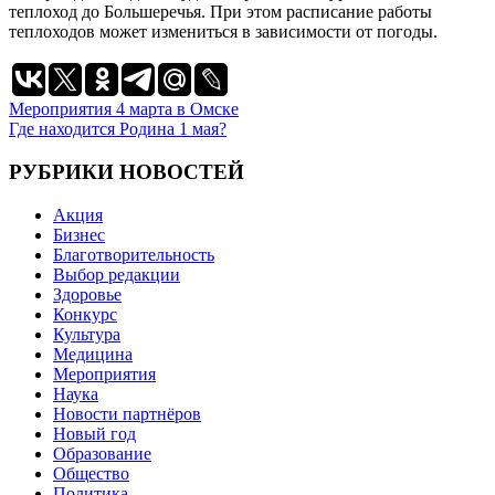
теплоход до Большеречья. При этом расписание работы
теплоходов может измениться в зависимости от погоды.
Навигация
Мероприятия 4 марта в Омске
Где находится Родина 1 мая?
по
записям
РУБРИКИ НОВОСТЕЙ
Акция
Бизнес
Благотворительность
Выбор редакции
Здоровье
Конкурс
Культура
Медицина
Мероприятия
Наука
Новости партнёров
Новый год
Образование
Общество
Политика