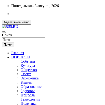
Перейти
Понедельник, 3 августа, 2026
к
содержимому
Адаптивное меню
ДОБРЫЕ ВЕСТИ ИЗ ОМСКА
Поиск
R55.RU
Поиск
Главная
НОВОСТИ
События
Культура
Общество
Спорт
Экономика
Бизнес
Образование
Здоровье
Природа
Технологии
Политика