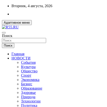
Перейти
Вторник, 4 августа, 2026
к
содержимому
Адаптивное меню
ДОБРЫЕ ВЕСТИ ИЗ ОМСКА
Поиск
R55.RU
Поиск
Главная
НОВОСТИ
События
Культура
Общество
Спорт
Экономика
Бизнес
Образование
Здоровье
Природа
Технологии
Политика