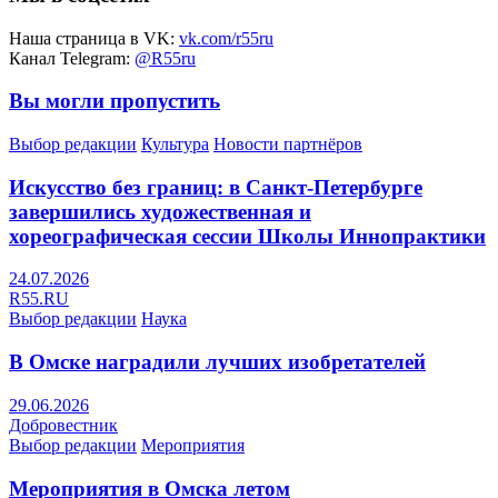
Наша страница в VK:
vk.com/r55ru
Канал Telegram:
@R55ru
Вы могли пропустить
Выбор редакции
Культура
Новости партнёров
Искусство без границ: в Санкт-Петербурге
завершились художественная и
хореографическая сессии Школы Иннопрактики
24.07.2026
R55.RU
Выбор редакции
Наука
В Омске наградили лучших изобретателей
29.06.2026
Добровестник
Выбор редакции
Мероприятия
Мероприятия в Омска летом