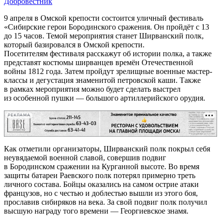
Добровестник
9 апреля в Омской крепости состоится уличный фестиваль
«Сибирские герои Бородинского сражения. Он пройдёт с 13
до 15 часов. Темой мероприятия станет Ширванский полк,
который базировался в Омской крепости.
Посетителям фестиваля расскажут об истории полка, а также
представят костюмы ширванцев времён Отечественной
войны 1812 года. Затем пройдут зрелищные военные мастер-
классы и дегустация знаменитой петровской каши. Также
в рамках мероприятия можно будет сделать выстрел
из особенной пушки — большого артиллерийского орудия.
РЕКЛАМА
Как отметили организаторы, Ширванский полк покрыл себя
неувядаемой военной славой, совершив подвиг
в Бородинском сражении на Курганной высоте. Во время
защиты батареи Раевского полк потерял примерно треть
личного состава. Бойцы оказались на самом острие атаки
французов, но с честью и доблестью вышли из этого боя,
прославив сибиряков на века. За свой подвиг полк получил
высшую награду того времени — Георгиевское знамя.