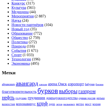
Конкурс
(317)
Культура
(561)
Медицина
(44)
Мероприятия
(2 887)
Наука
(24)
Новости партнёров
(104)
Новый год
(35)
Образование
(772)
Общество
(2 759)
Политика
(272)
Природа
(116)
События
(1 671)
Спорт
(1 033)
Технологии
(196)
Экономика
(495)
Метки
авангард
аэропорт
арена Омск
абрамович
алехин
бабурин
бензин
бурков
выборы
газпром
благотворительность
нефть
грудинин
голушко
домрадужногодетства
иртыш
единая россия
кпрф
коронавирус
казахстан
лдпр
метро
мост
мэрия
малькевич
летов