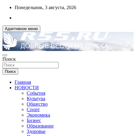
Перейти
Понедельник, 3 августа, 2026
к
содержимому
Адаптивное меню
ДОБРЫЕ ВЕСТИ ИЗ ОМСКА
Поиск
R55.RU
Поиск
Главная
НОВОСТИ
События
Культура
Общество
Спорт
Экономика
Бизнес
Образование
Здоровье