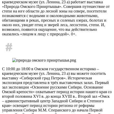
краеведческом музее (ул. Ленина, 23 а) работает выставка
«Природа Омского Прииртышья». Совершив путешествие от
степи на юге области до лесной зоны на севере, посетители
познакомятся с водными и околоводными животными,
обитающими в реках, пресных и соленых озерах, болотах и
около них, увидят птиц и зверей леса, лесостепи, степи. И,
возможно, появится ощущение, что вы действительно
оказались «лицом к лицу с природой». 0+.
С 10:00 до 18:00 в Омском государственном историко –
краеведческом музее (ул. Ленина, 23 а) вы можете посетить
выставку «Сибирский град Петров». Историческая
экспозиция представлена в трёх выставочных залах. Первый
зал экспозиции «Освоение русскими Сибири. Основание
Омской крепости» охватывает период истории нашего края со
второй половина XVI в. до конца XVIII в.. Второй зал «Омск
– административный центр Западной Сибири и Степного
края» освещает период истории региона от реформы
управления Сибири М.М. Сперанского до начала Первой