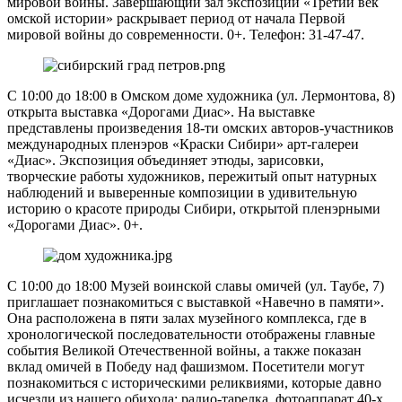
мировой войны. Завершающий зал экспозиции «Третий век
омской истории» раскрывает период от начала Первой
мировой войны до современности. 0+. Телефон: 31-47-47.
С 10:00 до 18:00 в Омском доме художника (ул. Лермонтова, 8)
открыта выставка «Дорогами Диас». На выставке
представлены произведения 18-ти омских авторов-участников
международных пленэров «Краски Сибири» арт-галереи
«Диас». Экспозиция объединяет этюды, зарисовки,
творческие работы художников, пережитый опыт натурных
наблюдений и выверенные композиции в удивительную
историю о красоте природы Сибири, открытой пленэрными
«Дорогами Диас». 0+.
С 10:00 до 18:00 Музей воинской славы омичей (ул. Таубе, 7)
приглашает познакомиться с выставкой «Навечно в памяти».
Она расположена в пяти залах музейного комплекса, где в
хронологической последовательности отображены главные
события Великой Отечественной войны, а также показан
вклад омичей в Победу над фашизмом. Посетители могут
познакомиться с историческими реликвиями, которые давно
исчезли из нашего обихода: радио-тарелка, фотоаппарат 40-х