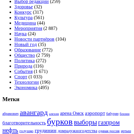
Выбор редакции
(259)
Здоровье
(32)
Конкурс
(317)
Культура
(561)
Медицина
(44)
Мероприятия
(2 887)
Наука
(24)
Новости партнёров
(104)
Новый год
(35)
Образование
(772)
Общество
(2 759)
Политика
(272)
Природа
(116)
События
(1 671)
Спорт
(1 033)
Технологии
(196)
Экономика
(495)
Метки
авангард
аэропорт
арена Омск
абрамович
алехин
бабурин
бензин
бурков
выборы
газпром
благотворительность
нефть
грудинин
голушко
домрадужногодетства
иртыш
единая россия