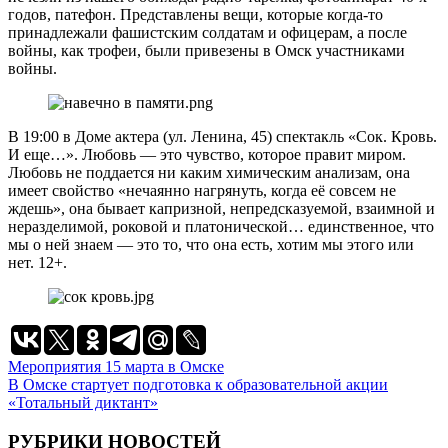
годов, патефон. Представлены вещи, которые когда-то
принадлежали фашистским солдатам и офицерам, а после
войны, как трофеи, были привезены в Омск участниками
войны.
В 19:00 в Доме актера (ул. Ленина, 45) спектакль «Сок. Кровь.
И еще…». Любовь — это чувство, которое правит миром.
Любовь не поддается ни каким химическим анализам, она
имеет свойство «нечаянно нагрянуть, когда её совсем не
ждешь», она бывает капризной, непредсказуемой, взаимной и
неразделимой, роковой и платонической… единственное, что
мы о ней знаем — это то, что она есть, хотим мы этого или
нет. 12+.
Навигация
Мероприятия 15 марта в Омске
В Омске стартует подготовка к образовательной акции
по
«Тотальный диктант»
записям
РУБРИКИ НОВОСТЕЙ