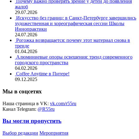
Почему важно проверять зрение у детей до появления
жалоб
29.07.2026
Искусство без границ: в Санкт-Петербурге завершились
художественная и хореографическая сессии Школы
Иннопрактики
24.07.2026
Рогожка возвращается: почему этот материал снова в
тренде
01.04.2026
Алюминиевые опоры освещения: тренд современного
городского пространства
04.02.2026
Coffee Anytime в Питере!
09.12.2025
Мы в соцсетях
Наша страница в VK:
vk.com/r55ru
Канал Telegram:
@R55ru
Вы могли пропустить
Выбор редакции
Мероприятия