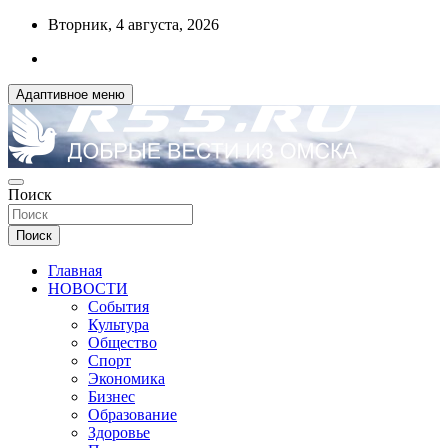
Перейти
Вторник, 4 августа, 2026
к
содержимому
Адаптивное меню
ДОБРЫЕ ВЕСТИ ИЗ ОМСКА
Поиск
R55.RU
Поиск
Главная
НОВОСТИ
События
Культура
Общество
Спорт
Экономика
Бизнес
Образование
Здоровье