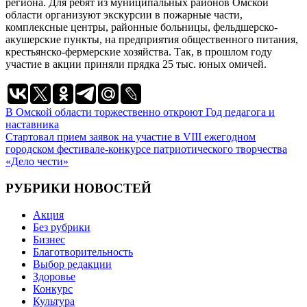
региона. Для ребят из муниципальных районов Омской
области организуют экскурсии в пожарные части,
комплексные центры, районные больницы, фельдшерско-
акушерские пункты, на предприятия общественного питания,
крестьянско-фермерские хозяйства. Так, в прошлом году
участие в акции приняли прядка 25 тыс. юных омичей.
Навигация
В Омской области торжественно откроют Год педагога и
наставника
по
Стартовал прием заявок на участие в VIII ежегодном
записям
городском фестивале-конкурсе патриотического творчества
«Дело чести»
РУБРИКИ НОВОСТЕЙ
Акция
Без рубрики
Бизнес
Благотворительность
Выбор редакции
Здоровье
Конкурс
Культура