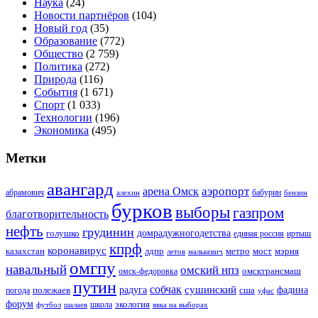
Наука
(24)
Новости партнёров
(104)
Новый год
(35)
Образование
(772)
Общество
(2 759)
Политика
(272)
Природа
(116)
События
(1 671)
Спорт
(1 033)
Технологии
(196)
Экономика
(495)
Метки
авангард
аэропорт
арена Омск
абрамович
алехин
бабурин
бензин
бурков
выборы
газпром
благотворительность
нефть
грудинин
голушко
домрадужногодетства
иртыш
единая россия
кпрф
коронавирус
казахстан
лдпр
метро
мост
мэрия
малькевич
летов
омгпу
навальный
омский нпз
омсктрансмаш
омск-федоровка
путин
собчак
сушинский
полежаев
радуга
сша
фадина
погода
уфас
форум
экология
футбол
шалаев
школа
явка на выборах