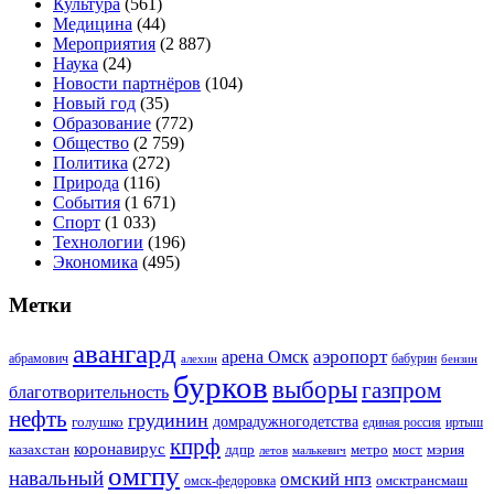
Культура
(561)
Медицина
(44)
Мероприятия
(2 887)
Наука
(24)
Новости партнёров
(104)
Новый год
(35)
Образование
(772)
Общество
(2 759)
Политика
(272)
Природа
(116)
События
(1 671)
Спорт
(1 033)
Технологии
(196)
Экономика
(495)
Метки
авангард
аэропорт
арена Омск
абрамович
алехин
бабурин
бензин
бурков
выборы
газпром
благотворительность
нефть
грудинин
голушко
домрадужногодетства
иртыш
единая россия
кпрф
коронавирус
казахстан
лдпр
метро
мост
мэрия
малькевич
летов
омгпу
навальный
омский нпз
омсктрансмаш
омск-федоровка