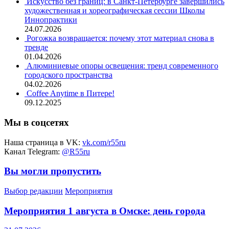
Искусство без границ: в Санкт-Петербурге завершились
художественная и хореографическая сессии Школы
Иннопрактики
24.07.2026
Рогожка возвращается: почему этот материал снова в
тренде
01.04.2026
Алюминиевые опоры освещения: тренд современного
городского пространства
04.02.2026
Coffee Anytime в Питере!
09.12.2025
Мы в соцсетях
Наша страница в VK:
vk.com/r55ru
Канал Telegram:
@R55ru
Вы могли пропустить
Выбор редакции
Мероприятия
Мероприятия 1 августа в Омске: день города