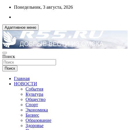
Перейти
Понедельник, 3 августа, 2026
к
содержимому
Адаптивное меню
ДОБРЫЕ ВЕСТИ ИЗ ОМСКА
Поиск
R55.RU
Поиск
Главная
НОВОСТИ
События
Культура
Общество
Спорт
Экономика
Бизнес
Образование
Здоровье