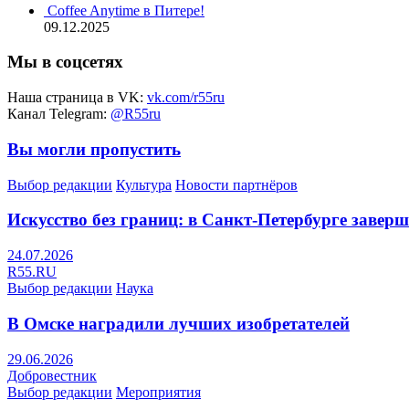
Coffee Anytime в Питере!
09.12.2025
Мы в соцсетях
Наша страница в VK:
vk.com/r55ru
Канал Telegram:
@R55ru
Вы могли пропустить
Выбор редакции
Культура
Новости партнёров
Искусство без границ: в Санкт-Петербурге заве
24.07.2026
R55.RU
Выбор редакции
Наука
В Омске наградили лучших изобретателей
29.06.2026
Добровестник
Выбор редакции
Мероприятия