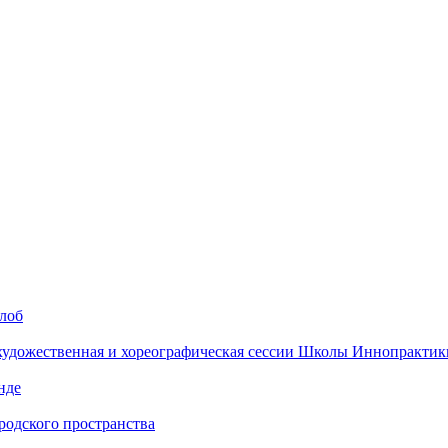
алоб
 художественная и хореографическая сессии Школы Иннопрактик
нде
одского пространства