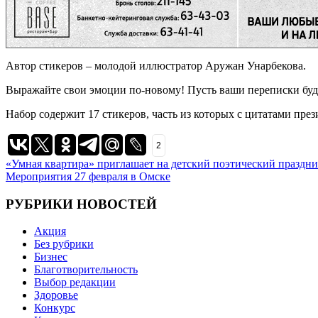
Автор стикеров – молодой иллюстратор Аружан Унарбекова.
Выражайте свои эмоции по-новому! Пусть ваши переписки буд
Набор содержит 17 стикеров, часть из которых с цитатами през
2
Навигация
«Умная квартира» приглашает на детский поэтический праздн
Мероприятия 27 февраля в Омске
по
записям
РУБРИКИ НОВОСТЕЙ
Акция
Без рубрики
Бизнес
Благотворительность
Выбор редакции
Здоровье
Конкурс