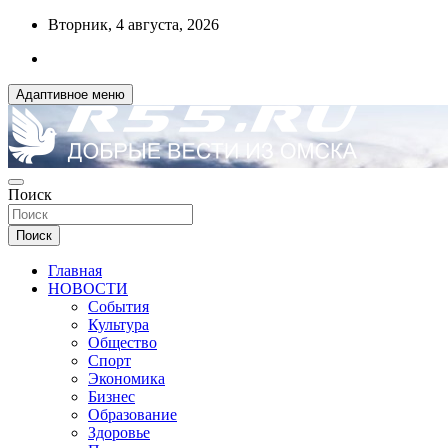
Перейти
Вторник, 4 августа, 2026
к
содержимому
Адаптивное меню
ДОБРЫЕ ВЕСТИ ИЗ ОМСКА
Поиск
R55.RU
Поиск
Главная
НОВОСТИ
События
Культура
Общество
Спорт
Экономика
Бизнес
Образование
Здоровье