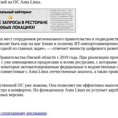
зий на ОС Astra Linux.
их мест сотрудников регионального правительства и подведомс
позволят быть еще на шаг ближе к полному ИТ-импортозамещению
я одной из главных задач», — отмечает министр цифрового разв
равительства Омской области с 2019 года. При реализации про
 с уже имеющимися продуктами и всеми ресурсами, с которыми 
некоторые автоматизированные федеральные и ведомственные си
овместимые с Astra Linux отечественные аналоги, а также пров
чественной ОС уже знакома. Она позволяет им эффективно выпол
быстро и комфортно. По функционалу Astra Linux не уступает за
нных версиях.
по спонтанному рисованию