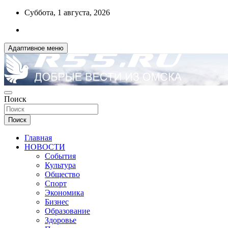
Перейти
Суббота, 1 августа, 2026
к
содержимому
Адаптивное меню
ДОБРЫЕ ВЕСТИ ИЗ ОМСКА
Поиск
R55.RU
Поиск
Главная
НОВОСТИ
События
Культура
Общество
Спорт
Экономика
Бизнес
Образование
Здоровье