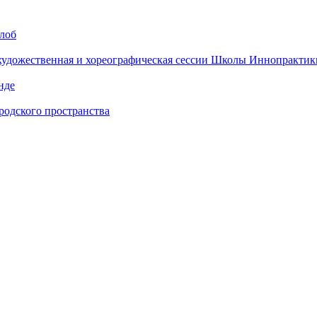
алоб
 художественная и хореографическая сессии Школы Иннопрактик
нде
одского пространства