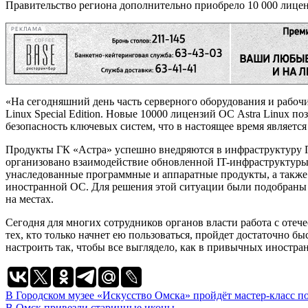
Правительство региона дополнительно приобрело 10 000 лицен
РЕКЛАМА
«На сегодняшний день часть серверного оборудования и рабоч
Linux Special Edition. Новые 10000 лицензий ОС Astra Linux 
безопасность ключевых систем, что в настоящее время являетс
Продукты ГК «Астра» успешно внедряются в инфраструктуру П
организовано взаимодействие обновленной IT-инфраструктуры
унаследованные программные и аппаратные продукты, а также 
иностранной ОС. Для решения этой ситуации были подобраны с
на местах.
Сегодня для многих сотрудников органов власти работа с оте
тех, кто только начнет ею пользоваться, пройдет достаточно 
настроить так, чтобы все выглядело, как в привычных иностра
Навигация
В Городском музее «Искусство Омска» пройдёт мастер-класс 
В Омск привезли старинные иконы