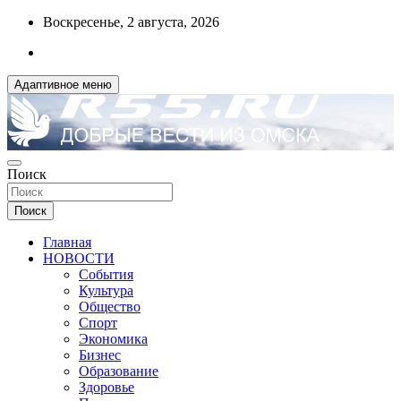
Перейти
Воскресенье, 2 августа, 2026
к
содержимому
Адаптивное меню
ДОБРЫЕ ВЕСТИ ИЗ ОМСКА
Поиск
R55.RU
Поиск
Главная
НОВОСТИ
События
Культура
Общество
Спорт
Экономика
Бизнес
Образование
Здоровье