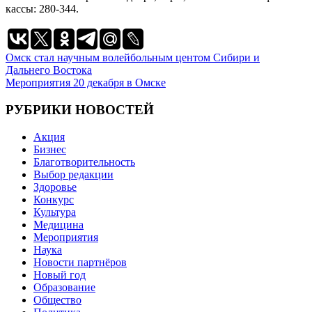
кассы: 280-344.
Навигация
Омск стал научным волейбольным центом Сибири и
Дальнего Востока
по
Мероприятия 20 декабря в Омске
записям
РУБРИКИ НОВОСТЕЙ
Акция
Бизнес
Благотворительность
Выбор редакции
Здоровье
Конкурс
Культура
Медицина
Мероприятия
Наука
Новости партнёров
Новый год
Образование
Общество