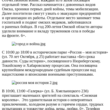
Отечественной войне. Каждый из 8 залов посвящен
отдельной теме. Рассказ начинается с довоенных видов
Омска, хроники первых дней войны, темы мобилизации.
Далее посетители смогут узнать о эвакуации предприятий
и организации их работы. Отдельное место занимает тема
госпиталей и подвиг омских медиков, заботившихся
о раненых бойцах. В год 200-летия Омской области авторы
уделили внимание и вкладу тружеников села в победы
на фронте. 6+.
С 10:00 до 18:00 в историческом парке «Россия – моя история»
(ул. 70 лет Октября, д 25) работает выставка «Без срока
давности. Суды истории», посвященного Нюрнбергскому,
Токийскому и Хабаровскому процессам. Она посвящена
крупнейшим международным судебным процессам над
нацистскими и японскими военными преступниками.
В 10:00, 13:00 «Галерка» (ул. Б. Хмельницкого 23б)
приглашает маленьких зрителей на спектакль «Снежная
королева». Это удивительная история о невероятных
приключениях, холодном разуме и горячем сердце, трудных
испытаниях и торжестве добра, веры, любви. 0+. Телефон