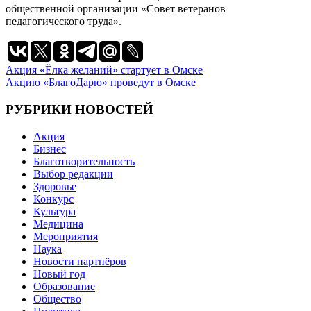
общественной организации «Совет ветеранов
педагогического труда».
Навигация
Акция «Ёлка желаний» стартует в Омске
Акцию «БлагоДарю» проведут в Омске
по
записям
РУБРИКИ НОВОСТЕЙ
Акция
Бизнес
Благотворительность
Выбор редакции
Здоровье
Конкурс
Культура
Медицина
Мероприятия
Наука
Новости партнёров
Новый год
Образование
Общество