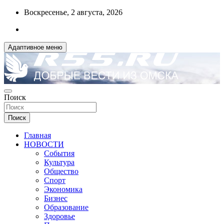
Перейти
Воскресенье, 2 августа, 2026
к
содержимому
Адаптивное меню
ДОБРЫЕ ВЕСТИ ИЗ ОМСКА
Поиск
R55.RU
Поиск
Главная
НОВОСТИ
События
Культура
Общество
Спорт
Экономика
Бизнес
Образование
Здоровье