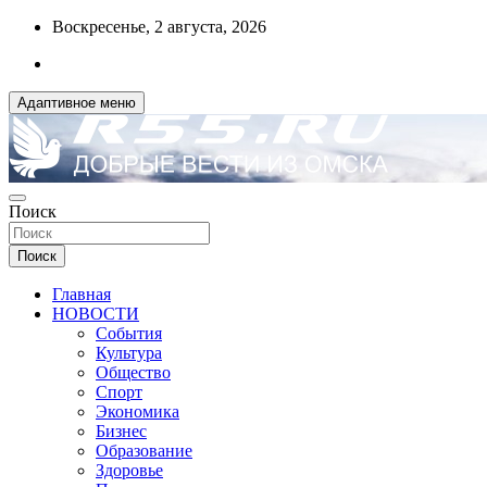
Перейти
Воскресенье, 2 августа, 2026
к
содержимому
Адаптивное меню
ДОБРЫЕ ВЕСТИ ИЗ ОМСКА
Поиск
R55.RU
Поиск
Главная
НОВОСТИ
События
Культура
Общество
Спорт
Экономика
Бизнес
Образование
Здоровье