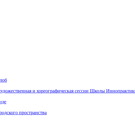
алоб
 художественная и хореографическая сессии Школы Иннопрактик
нде
одского пространства