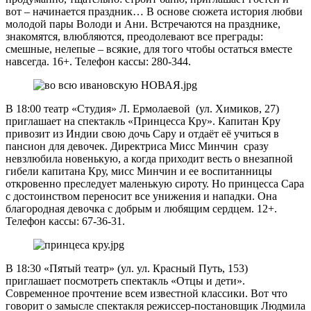
вот – начинается праздник… В основе сюжета история любви
молодой пары Володи и Ани. Встречаются на празднике,
знакомятся, влюбляются, преодолевают все преграды:
смешные, нелепые – всякие, для того чтобы остаться вместе
навсегда. 16+. Телефон кассы: 280-344.
В 18:00 театр «Студия» Л. Ермолаевой (ул. Химиков, 27)
приглашает на спектакль «Принцесса Кру». Капитан Кру
привозит из Индии свою дочь Сару и отдаёт её учиться в
пансион для девочек. Директриса Мисс Минчин сразу
невзлюбила новенькую, а когда приходит весть о внезапной
гибели капитана Кру, мисс Минчин и ее воспитанницы
откровенно преследует маленькую сироту. Но принцесса Сара
с достоинством переносит все унижения и нападки. Она
благородная девочка с добрым и любящим сердцем. 12+.
Телефон кассы: 67-36-31.
В 18:30 «Пятый театр» (ул. ул. Красный Путь, 153)
приглашает посмотреть спектакль «Отцы и дети».
Современное прочтение всем известной классики. Вот что
говорит о замысле спектакля режиссер-постановщик Людмила