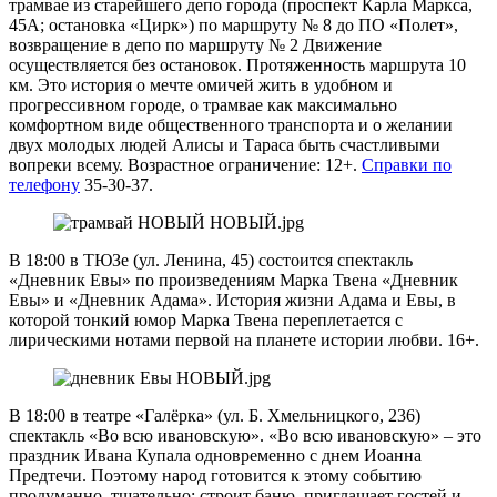
трамвае из старейшего депо города (проспект Карла Маркса,
45А; остановка «Цирк») по маршруту № 8 до ПО «Полет»,
возвращение в депо по маршруту № 2 Движение
осуществляется без остановок. Протяженность маршрута 10
км. Это история о мечте омичей жить в удобном и
прогрессивном городе, о трамвае как максимально
комфортном виде общественного транспорта и о желании
двух молодых людей Алисы и Тараса быть счастливыми
вопреки всему. Возрастное ограничение: 12+.
Справки по
телефону
35-30-37.
В 18:00 в ТЮЗе (ул. Ленина, 45) состоится спектакль
«Дневник Евы» по произведениям Марка Твена «Дневник
Евы» и «Дневник Адама». История жизни Адама и Евы, в
которой тонкий юмор Марка Твена переплетается с
лирическими нотами первой на планете истории любви. 16+.
В 18:00 в театре «Галёрка» (ул. Б. Хмельницкого, 236)
спектакль «Во всю ивановскую». «Во всю ивановскую» – это
праздник Ивана Купала одновременно с днем Иоанна
Предтечи. Поэтому народ готовится к этому событию
продуманно, тщательно: строит баню, приглашает гостей и