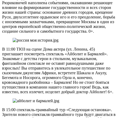
Рюриковичей наполнена событиями, оказавшими решающее
влияние на формирование государственности и всех сторон
жизни нашей страны: основание древних городов, крещение
Руси, двухсотлетнее ордынское иго и его преодоление, борьба
с иноземными захватчиками, превращение Москвы в один из
центров европейской общественно-политической жизни,
создание сильного и самобытного государства. 0+.
В 11:00 ТЮЗ на сцене Дома актера (ул. Ленина, 45)
приглашает посмотреть спектакль «Айболит и Бармалей».
Знакомые с детства герои в стильном, музыкальном,
фантазийном спектакле не оставят равнодушными даже
взрослых! Вы отправитесь в увлекательное путешествие по
сказочным джунглям Африки, встретите Шакала и Акулу,
Бегемота и Носорога, огромного Орла и, конечно,
кровожадного разбойника – Бармалея! Но не стоит бояться
путешествия в компании нашего главного героя! Ведь, как
известно, всех излечит, исцелит добрый доктор Айболит! 6+.
В 15:00 спектакль-трамвайный тур «Следующая остановка».
Зрители нового спектакля-трамвайного тура будут двигаться в