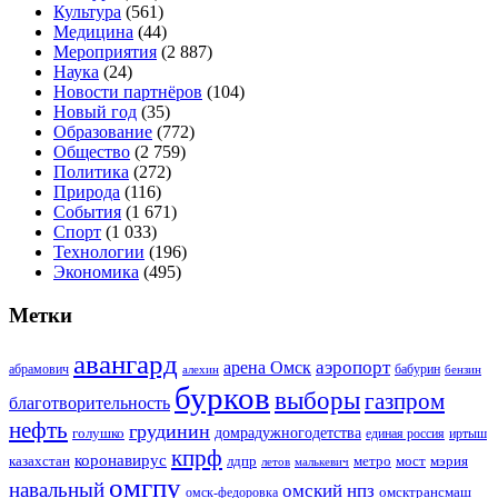
Культура
(561)
Медицина
(44)
Мероприятия
(2 887)
Наука
(24)
Новости партнёров
(104)
Новый год
(35)
Образование
(772)
Общество
(2 759)
Политика
(272)
Природа
(116)
События
(1 671)
Спорт
(1 033)
Технологии
(196)
Экономика
(495)
Метки
авангард
аэропорт
арена Омск
абрамович
алехин
бабурин
бензин
бурков
выборы
газпром
благотворительность
нефть
грудинин
голушко
домрадужногодетства
иртыш
единая россия
кпрф
коронавирус
казахстан
лдпр
метро
мост
мэрия
малькевич
летов
омгпу
навальный
омский нпз
омсктрансмаш
омск-федоровка