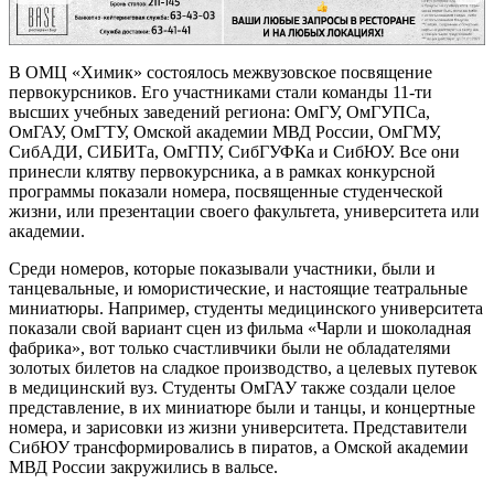
В ОМЦ «Химик» состоялось межвузовское посвящение
первокурсников. Его участниками стали команды 11-ти
высших учебных заведений региона: ОмГУ, ОмГУПСа,
ОмГАУ, ОмГТУ, Омской академии МВД России, ОмГМУ,
СибАДИ, СИБИТа, ОмГПУ, СибГУФКа и СибЮУ. Все они
принесли клятву первокурсника, а в рамках конкурсной
программы показали номера, посвященные студенческой
жизни, или презентации своего факультета, университета или
академии.
Среди номеров, которые показывали участники, были и
танцевальные, и юмористические, и настоящие театральные
миниатюры. Например, студенты медицинского университета
показали свой вариант сцен из фильма «Чарли и шоколадная
фабрика», вот только счастливчики были не обладателями
золотых билетов на сладкое производство, а целевых путевок
в медицинский вуз. Студенты ОмГАУ также создали целое
представление, в их миниатюре были и танцы, и концертные
номера, и зарисовки из жизни университета. Представители
СибЮУ трансформировались в пиратов, а Омской академии
МВД России закружились в вальсе.