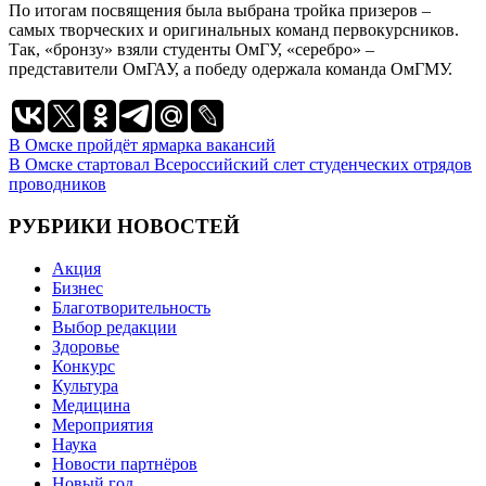
По итогам посвящения была выбрана тройка призеров –
самых творческих и оригинальных команд первокурсников.
Так, «бронзу» взяли студенты ОмГУ, «серебро» –
представители ОмГАУ, а победу одержала команда ОмГМУ.
Навигация
В Омске пройдёт ярмарка вакансий
В Омске стартовал Всероссийский слет студенческих отрядов
по
проводников
записям
РУБРИКИ НОВОСТЕЙ
Акция
Бизнес
Благотворительность
Выбор редакции
Здоровье
Конкурс
Культура
Медицина
Мероприятия
Наука
Новости партнёров
Новый год