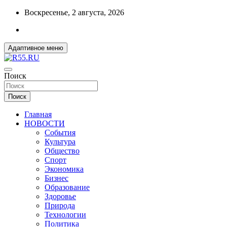
Перейти
Воскресенье, 2 августа, 2026
к
содержимому
Адаптивное меню
ДОБРЫЕ ВЕСТИ ИЗ ОМСКА
Поиск
R55.RU
Поиск
Главная
НОВОСТИ
События
Культура
Общество
Спорт
Экономика
Бизнес
Образование
Здоровье
Природа
Технологии
Политика