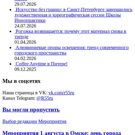
29.07.2026
Искусство без границ: в Санкт-Петербурге завершились
художественная и хореографическая сессии Школы
Иннопрактики
24.07.2026
Рогожка возвращается: почему этот материал снова в
тренде
01.04.2026
Алюминиевые опоры освещения: тренд современного
городского пространства
04.02.2026
Coffee Anytime в Питере!
09.12.2025
Мы в соцсетях
Наша страница в VK:
vk.com/r55ru
Канал Telegram:
@R55ru
Вы могли пропустить
Выбор редакции
Мероприятия
Мероприятия 1 августа в Омске: день города