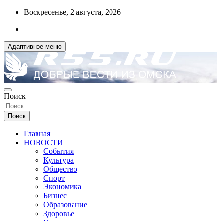
Перейти
Воскресенье, 2 августа, 2026
к
содержимому
Адаптивное меню
ДОБРЫЕ ВЕСТИ ИЗ ОМСКА
Поиск
R55.RU
Поиск
Главная
НОВОСТИ
События
Культура
Общество
Спорт
Экономика
Бизнес
Образование
Здоровье