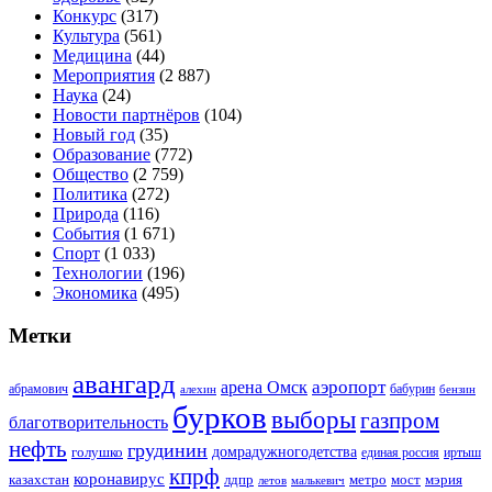
Конкурс
(317)
Культура
(561)
Медицина
(44)
Мероприятия
(2 887)
Наука
(24)
Новости партнёров
(104)
Новый год
(35)
Образование
(772)
Общество
(2 759)
Политика
(272)
Природа
(116)
События
(1 671)
Спорт
(1 033)
Технологии
(196)
Экономика
(495)
Метки
авангард
аэропорт
арена Омск
абрамович
алехин
бабурин
бензин
бурков
выборы
газпром
благотворительность
нефть
грудинин
голушко
домрадужногодетства
иртыш
единая россия
кпрф
коронавирус
казахстан
лдпр
метро
мост
мэрия
малькевич
летов