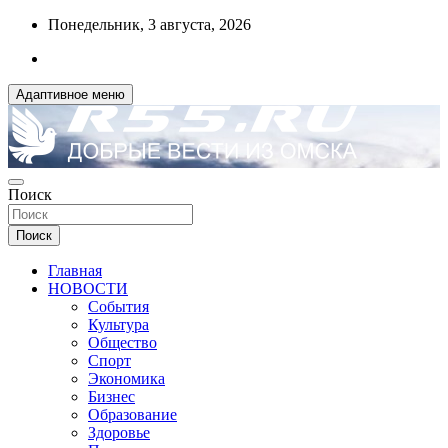
Перейти
Понедельник, 3 августа, 2026
к
содержимому
Адаптивное меню
ДОБРЫЕ ВЕСТИ ИЗ ОМСКА
Поиск
R55.RU
Поиск
Главная
НОВОСТИ
События
Культура
Общество
Спорт
Экономика
Бизнес
Образование
Здоровье