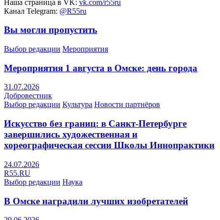
Наша страница в VK:
vk.com/r55ru
Канал Telegram:
@R55ru
Вы могли пропустить
Выбор редакции
Мероприятия
Мероприятия 1 августа в Омске: день города
31.07.2026
Добровестник
Выбор редакции
Культура
Новости партнёров
Искусство без границ: в Санкт-Петербурге
завершились художественная и
хореографическая сессии Школы Иннопрактики
24.07.2026
R55.RU
Выбор редакции
Наука
В Омске наградили лучших изобретателей
29.06.2026