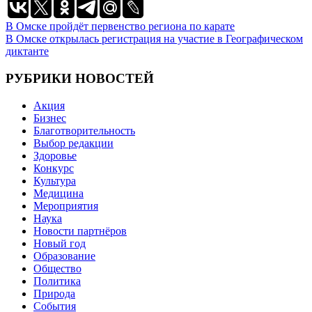
Навигация
В Омске пройдёт первенство региона по карате
В Омске открылась регистрация на участие в Географическом
по
диктанте
записям
РУБРИКИ НОВОСТЕЙ
Акция
Бизнес
Благотворительность
Выбор редакции
Здоровье
Конкурс
Культура
Медицина
Мероприятия
Наука
Новости партнёров
Новый год
Образование
Общество
Политика
Природа
События