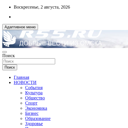
Перейти
Воскресенье, 2 августа, 2026
к
содержимому
Адаптивное меню
ДОБРЫЕ ВЕСТИ ИЗ ОМСКА
Поиск
R55.RU
Поиск
Главная
НОВОСТИ
События
Культура
Общество
Спорт
Экономика
Бизнес
Образование
Здоровье