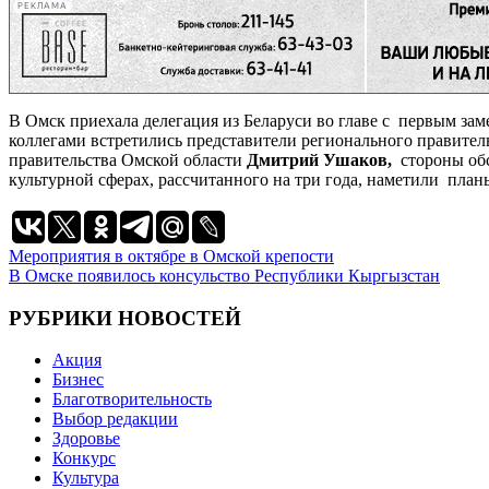
РЕКЛАМА
В Омск приехала делегация из Беларуси во главе с первым за
коллегами встретились представители регионального правител
правительства Омской области
Дмитрий Ушаков,
стороны обс
культурной сферах, рассчитанного на три года, наметили пла
Навигация
Мероприятия в октябре в Омской крепости
В Омске появилось консульство Республики Кыргызстан
по
записям
РУБРИКИ НОВОСТЕЙ
Акция
Бизнес
Благотворительность
Выбор редакции
Здоровье
Конкурс
Культура