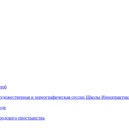
алоб
 художественная и хореографическая сессии Школы Иннопрактик
нде
одского пространства