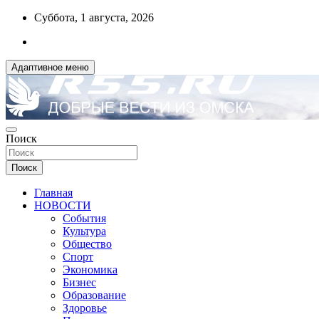
Перейти
Суббота, 1 августа, 2026
к
содержимому
Адаптивное меню
ДОБРЫЕ ВЕСТИ ИЗ ОМСКА
Поиск
R55.RU
Поиск
Главная
НОВОСТИ
События
Культура
Общество
Спорт
Экономика
Бизнес
Образование
Здоровье