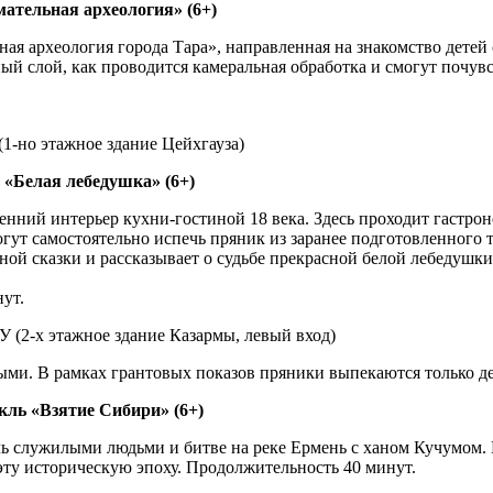
мательная археология» (6+)
я археология города Тара», направленная на знакомство детей 
ный слой, как проводится камеральная обработка и смогут почув
 (1-но этажное здание Цейхгауза)
«Белая лебедушка» (6+)
ний интерьер кухни-гостиной 18 века. Здесь проходит гастрон
ут самостоятельно испечь пряник из заранее подготовленного т
ной сказки и рассказывает о судьбе прекрасной белой лебедушк
ут.
У (2-х этажное здание Казармы, левый вход)
ыми. В рамках грантовых показов пряники выпекаются только д
такль «Взятие Сибири» (6+)
ь служилыми людьми и битве на реке Ермень с ханом Кучумом. 
эту историческую эпоху. Продолжительность 40 минут.