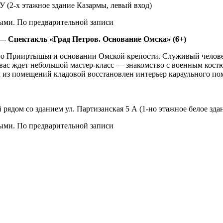
У (2-х этажное здание Казармы, левый вход)
ными. По предварительной записи
— Спектакль «Град Петров. Основание Омска» (6+)
го Прииртышья и основании Омской крепости. Служивый человек
 вас ждет небольшой мастер-класс — знакомство с военным кост
м из помещений кладовой восстановлен интерьер караульного пом
рядом со зданием ул. Партизанская 5 А (1-но этажное белое здан
ными. По предварительной записи