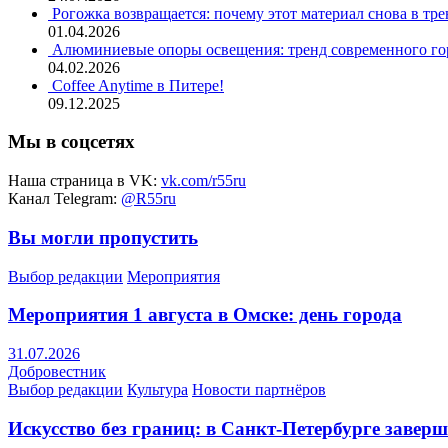
Рогожка возвращается: почему этот материал снова в тре
01.04.2026
Алюминиевые опоры освещения: тренд современного гор
04.02.2026
Coffee Anytime в Питере!
09.12.2025
Мы в соцсетях
Наша страница в VK:
vk.com/r55ru
Канал Telegram:
@R55ru
Вы могли пропустить
Выбор редакции
Мероприятия
Мероприятия 1 августа в Омске: день города
31.07.2026
Добровестник
Выбор редакции
Культура
Новости партнёров
Искусство без границ: в Санкт-Петербурге заве