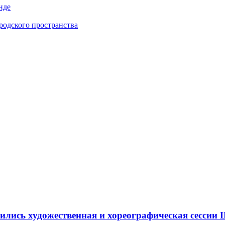
нде
одского пространства
ршились художественная и хореографическая сесс