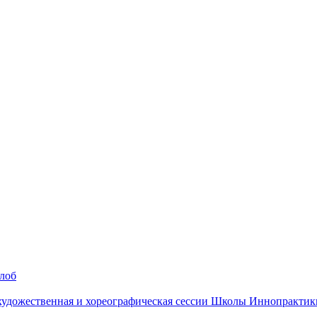
алоб
 художественная и хореографическая сессии Школы Иннопрактик