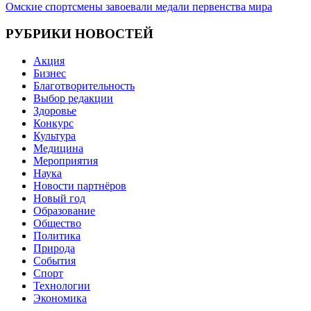
Омские спортсмены завоевали медали первенства мира
по
записям
РУБРИКИ НОВОСТЕЙ
Акция
Бизнес
Благотворительность
Выбор редакции
Здоровье
Конкурс
Культура
Медицина
Мероприятия
Наука
Новости партнёров
Новый год
Образование
Общество
Политика
Природа
События
Спорт
Технологии
Экономика