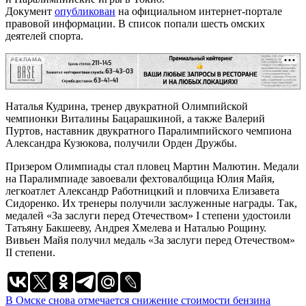
Документ
опубликован
на официальном интернет-портале
правовой информации. В список попали шесть омских
деятелей спорта.
РЕКЛАМА
Наталья Кудрина, тренер двукратной Олимпийской
чемпионки Виталины Бацарашкиной, а также Валерий
Пуртов, наставник двукратного Паралимпийского чемпиона
Александра Кузюкова, получили Орден Дружбы.
Призером Олимпиады стал пловец Мартин Малютин. Медали
на Паралимпиаде завоевали фехтовалбщица Юлия Майя,
легкоатлет Александр Работницкий и пловчиха Елизавета
Сидоренко. Их тренеры получили заслуженные награды. Так,
медалей «За заслуги перед Отечеством» I степени удостоили
Татьяну Бакшееву, Андрея Хмелева и Наталью Рощину.
Вивьен Майя получил медаль «За заслуги перед Отечеством»
II степени.
Навигация
В Омске снова отмечается снижение стоимости бензина