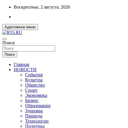
Перейти
Воскресенье, 2 августа, 2026
к
содержимому
Адаптивное меню
ДОБРЫЕ ВЕСТИ ИЗ ОМСКА
Поиск
R55.RU
Поиск
Главная
НОВОСТИ
События
Культура
Общество
Спорт
Экономика
Бизнес
Образование
Здоровье
Природа
Технологии
Политика