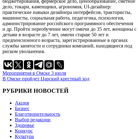
бюджетирования, фермерское дело, ценообразование, сметное
дело, токари, каменщики, агрономия, UI-дизайнер:
практические навыки дизайнера интерфейсов, трактористы,
машинисты, социальная работа, педагогика, психология,
администрирование российского программного обеспечения
и др. Пройти переобучение могут омичи до 35 лет, женщины с
детьми в возрасте до 7 лет, омичи старше 50 лет и
предпенсионного возраста, зарегистрированные в органах
службы занятости и сотрудники компаний, находящиеся под
риском увольнения.
Навигация
Мероприятия в Омске 3 июля
В Омске пройдет Царский крестный ход
по
записям
РУБРИКИ НОВОСТЕЙ
Акция
Бизнес
Благотворительность
Выбор редакции
Здоровье
Конкурс
Культура