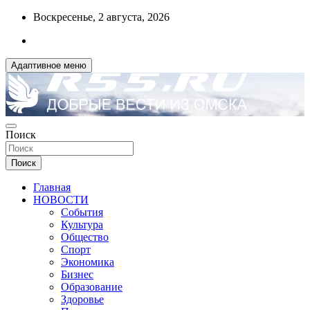
Перейти
Воскресенье, 2 августа, 2026
к
содержимому
Адаптивное меню
ДОБРЫЕ ВЕСТИ ИЗ ОМСКА
Поиск
R55.RU
Поиск
Главная
НОВОСТИ
События
Культура
Общество
Спорт
Экономика
Бизнес
Образование
Здоровье