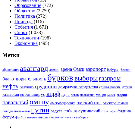
Образование
(772)
Общество
(2 759)
Политика
(272)
Природа
(116)
События
(1 671)
Спорт
(1 033)
Технологии
(196)
Экономика
(495)
Метки
авангард
аэропорт
арена Омск
абрамович
алехин
бабурин
бензин
бурков
выборы
газпром
благотворительность
нефть
грудинин
голушко
домрадужногодетства
иртыш
единая россия
кпрф
коронавирус
казахстан
лдпр
метро
мост
мэрия
малькевич
летов
омгпу
навальный
омский нпз
омсктрансмаш
омск-федоровка
путин
собчак
сушинский
полежаев
радуга
сша
фадина
погода
уфас
форум
экология
футбол
шалаев
школа
явка на выборах