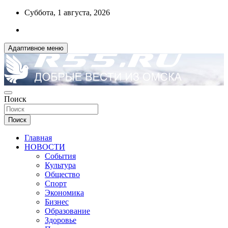
Перейти
Суббота, 1 августа, 2026
к
содержимому
Адаптивное меню
ДОБРЫЕ ВЕСТИ ИЗ ОМСКА
Поиск
R55.RU
Поиск
Главная
НОВОСТИ
События
Культура
Общество
Спорт
Экономика
Бизнес
Образование
Здоровье