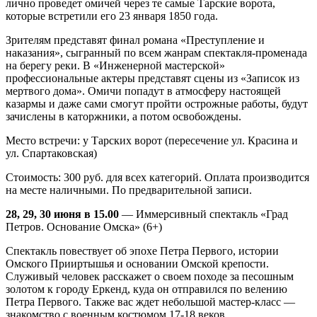
лично проведет омичей через те самые Тарские ворота,
которые встретили его 23 января 1850 года.
Зрителям представят финал романа «Преступление и
наказания», сыгранный по всем жанрам спектакля-променада
на берегу реки. В «Инженерной мастерской»
профессиональные актеры представят сцены из «Записок из
мертвого дома». Омичи попадут в атмосферу настоящей
казармы и даже сами смогут пройти острожные работы, будут
зачислены в каторжники, а потом освобождены.
Место встречи: у Тарских ворот (пересечение ул. Красина и
ул. Спартаковская)
Стоимость: 300 руб. для всех категорий. Оплата производится
на месте наличными. По предварительной записи.
28, 29, 30 июня в 15.00
— Иммерсивный спектакль «Град
Петров. Основание Омска» (6+)
Спектакль повествует об эпохе Петра Первого, истории
Омского Прииртышья и основании Омской крепости.
Служивый человек расскажет о своем походе за песошным
золотом к городу Еркенд, куда он отправился по велению
Петра Первого. Также вас ждет небольшой мастер-класс —
знакомство с военным костюмом 17-18 веков.