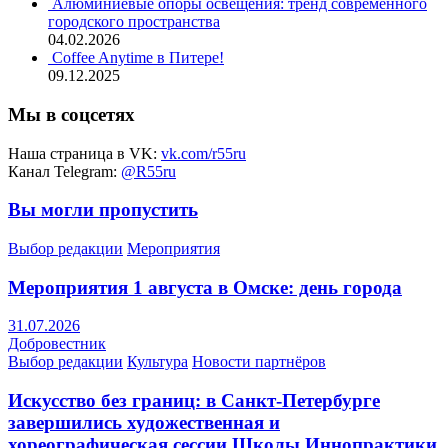
Алюминиевые опоры освещения: тренд современного
городского пространства
04.02.2026
Coffee Anytime в Питере!
09.12.2025
Мы в соцсетях
Наша страница в VK:
vk.com/r55ru
Канал Telegram:
@R55ru
Вы могли пропустить
Выбор редакции
Мероприятия
Мероприятия 1 августа в Омске: день города
31.07.2026
Добровестник
Выбор редакции
Культура
Новости партнёров
Искусство без границ: в Санкт-Петербурге
завершились художественная и
хореографическая сессии Школы Иннопрактики