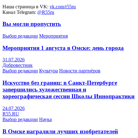
Наша страница в VK:
vk.com/r55ru
Канал Telegram:
@R55ru
Вы могли пропустить
Выбор редакции
Мероприятия
Мероприятия 1 августа в Омске: день города
31.07.2026
Добровестник
Выбор редакции
Культура
Новости партнёров
Искусство без границ: в Санкт-Петербурге
завершились художественная и
хореографическая сессии Школы Иннопрактики
24.07.2026
R55.RU
Выбор редакции
Наука
В Омске наградили лучших изобретателей