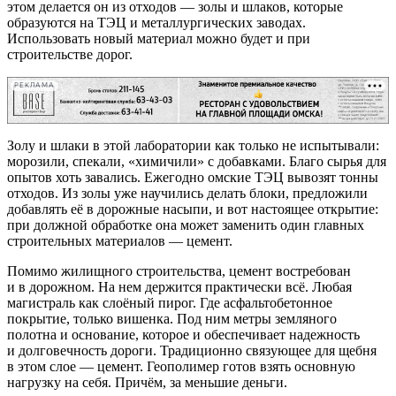
этом делается он из отходов — золы и шлаков, которые
образуются на ТЭЦ и металлургических заводах.
Использовать новый материал можно будет и при
строительстве дорог.
РЕКЛАМА
Золу и шлаки в этой лаборатории как только не испытывали:
морозили, спекали, «химичили» с добавками. Благо сырья для
опытов хоть завались. Ежегодно омские ТЭЦ вывозят тонны
отходов. Из золы уже научились делать блоки, предложили
добавлять её в дорожные насыпи, и вот настоящее открытие:
при должной обработке она может заменить один главных
строительных материалов — цемент.
Помимо жилищного строительства, цемент востребован
и в дорожном. На нем держится практически всё. Любая
магистраль как слоёный пирог. Где асфальтобетонное
покрытие, только вишенка. Под ним метры земляного
полотна и основание, которое и обеспечивает надежность
и долговечность дороги. Традиционно связующее для щебня
в этом слое — цемент. Геополимер готов взять основную
нагрузку на себя. Причём, за меньшие деньги.