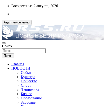
Перейти
Воскресенье, 2 августа, 2026
к
содержимому
Адаптивное меню
ДОБРЫЕ ВЕСТИ ИЗ ОМСКА
Поиск
R55.RU
Поиск
Главная
НОВОСТИ
События
Культура
Общество
Спорт
Экономика
Бизнес
Образование
Здоровье