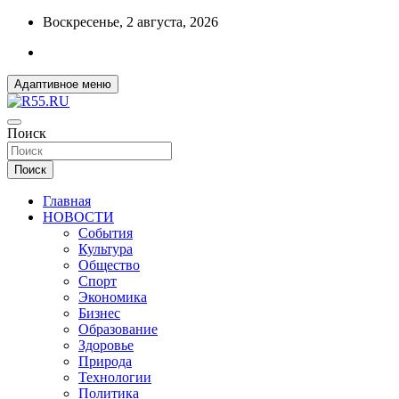
Перейти
Воскресенье, 2 августа, 2026
к
содержимому
Адаптивное меню
ДОБРЫЕ ВЕСТИ ИЗ ОМСКА
Поиск
R55.RU
Поиск
Главная
НОВОСТИ
События
Культура
Общество
Спорт
Экономика
Бизнес
Образование
Здоровье
Природа
Технологии
Политика