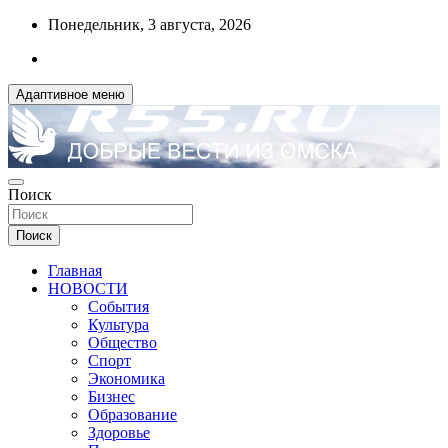
Перейти
Понедельник, 3 августа, 2026
к
содержимому
Адаптивное меню
ДОБРЫЕ ВЕСТИ ИЗ ОМСКА
Поиск
R55.RU
Поиск
Главная
НОВОСТИ
События
Культура
Общество
Спорт
Экономика
Бизнес
Образование
Здоровье