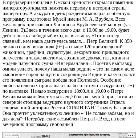
В преддверии юбилея в Омской крепости открылся памятник
императоруоткрылся памятник первому в истории страны
императору. А аккурат в день рождения монарха особенную
программу подготовил Музей имени М. А. Врубеля. Всех
желающих приглашают 9 июня во Врубелевский корпус (ул.
Ленина, 3).Здесь в течение всего дня, с 10.00 до 19.00, будет
действовать свободный вход на выставку «Тот шкипер
славный, кем наша двигнулась земля… Петр Великий. К 350-
летию со дня рождения» (0+) – свыше 120 произведений
живописи, графики, скульптуры, декоративно-прикладного
искусства, а также костюмы, архивные документы, книги и
модель парусного судна «Ингерманланд». Посетив выставку,
омичи узнают, почему наша малая родина – это на самом деле
«морской» город на пути к сокровищам Индии и какую роль в
его появлении сыграла победа под Полтавой. Особенно
любознательных приглашают на бесплатную экскурсию (12+)
по выставке. Начало экскурсии в 18:00.А в 19.00 о Петре
Великом можно будет узнать ещё больше: музей пригласил из
северной столицы ведущего научного сотрудника Отдела
современной истории России СПбИИ РАН Татьяну Базарову.
Она прочтет увлекательную лекцию «”Не только забавы, но и
для дела”: Петербургские ассамблеи Петра I».Вход на всю
вечернюю программу свободный
РЕКЛАМА