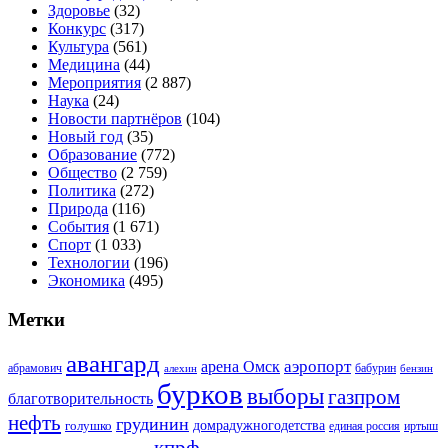
Здоровье
(32)
Конкурс
(317)
Культура
(561)
Медицина
(44)
Мероприятия
(2 887)
Наука
(24)
Новости партнёров
(104)
Новый год
(35)
Образование
(772)
Общество
(2 759)
Политика
(272)
Природа
(116)
События
(1 671)
Спорт
(1 033)
Технологии
(196)
Экономика
(495)
Метки
авангард
аэропорт
арена Омск
абрамович
алехин
бабурин
бензин
бурков
выборы
газпром
благотворительность
нефть
грудинин
голушко
домрадужногодетства
иртыш
единая россия
кпрф