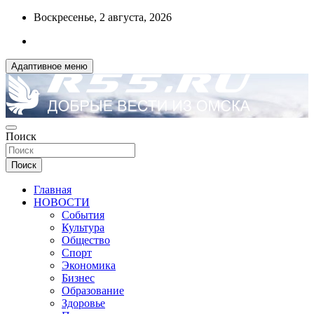
Перейти
Воскресенье, 2 августа, 2026
к
содержимому
Адаптивное меню
ДОБРЫЕ ВЕСТИ ИЗ ОМСКА
Поиск
R55.RU
Поиск
Главная
НОВОСТИ
События
Культура
Общество
Спорт
Экономика
Бизнес
Образование
Здоровье