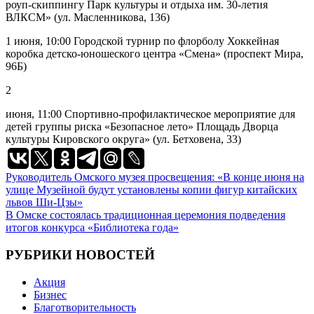
роуп-скиппингу Парк культуры и отдыха им. 30-летия
ВЛКСМ» (ул. Масленникова, 136)
1 июня, 10:00 Городской турнир по флорболу Хоккейная
коробка детско-юношеского центра «Смена» (проспект Мира,
96Б)
2
июня, 11:00 Спортивно-профилактическое мероприятие для
детей группы риска «Безопасное лето» Площадь Дворца
культуры Кировского округа» (ул. Бетховена, 33)
Навигация
Руководитель Омского музея просвещения: «B конце июня на
улице Музейной будут установлены копии фигур китайских
по
львов Ши-Цзы»
записям
В Омске состоялась традиционная церемония подведения
итогов конкурса «Библиотека года»
РУБРИКИ НОВОСТЕЙ
Акция
Бизнес
Благотворительность