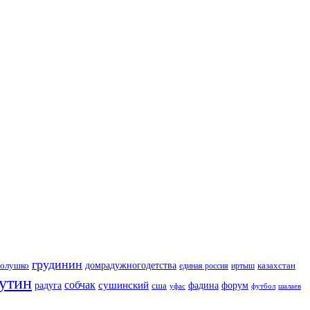
грудинин
голушко
домрадужногодетства
казахстан
иртыш
единая россия
утин
собчак
сушинский
радуга
сша
фадина
форум
уфас
футбол
шалаев