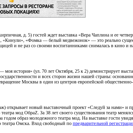
кирпичная, д. 5) гостей ждет выставка «Вера Чаплина и ее четв
ка», «Кинули», «Фомка — белый медвежонок» — это реально су
вщицей и не раз со своими воспитанниками снималась в кино и н
— моя история» (ул. 70 лет Октября, 25 к 2) демонстрирует вы
сударственности и всех сторон жизни нашей страны: основание
ревращение Москвы в один из центров европейской общественно
этаж) открывает новый выставочный проект «Следуй за нами» и п
театра мод ОбраZ. За 38 лет своего существования театр менялс
 за годом образ молодежного театра мод. На выставке гости увид
го театра Омска. Вход свободный по
предварительной регистраци