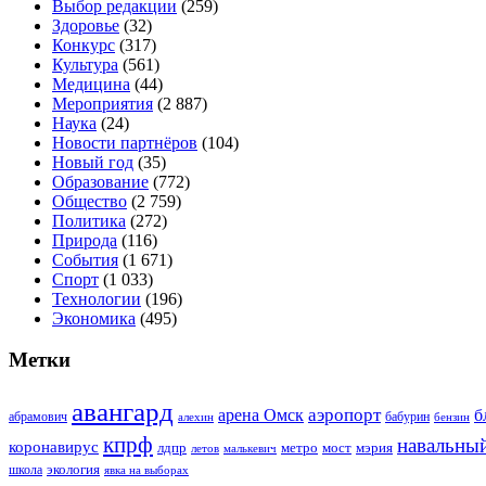
Выбор редакции
(259)
Здоровье
(32)
Конкурс
(317)
Культура
(561)
Медицина
(44)
Мероприятия
(2 887)
Наука
(24)
Новости партнёров
(104)
Новый год
(35)
Образование
(772)
Общество
(2 759)
Политика
(272)
Природа
(116)
События
(1 671)
Спорт
(1 033)
Технологии
(196)
Экономика
(495)
Метки
авангард
аэропорт
арена Омск
б
абрамович
алехин
бабурин
бензин
кпрф
навальны
коронавирус
лдпр
метро
мост
мэрия
малькевич
летов
экология
школа
явка на выборах