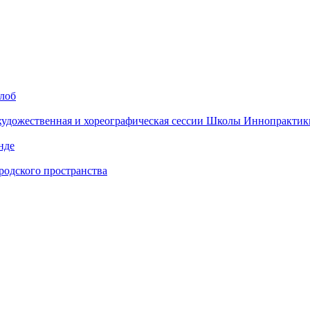
алоб
 художественная и хореографическая сессии Школы Иннопрактик
нде
одского пространства