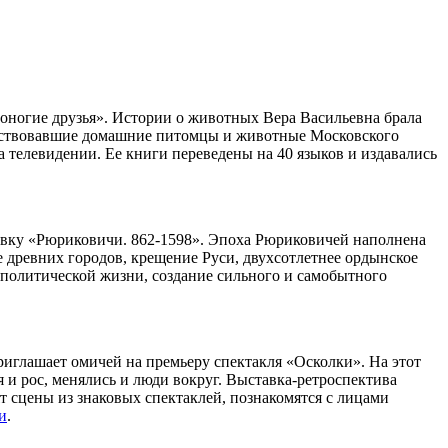
ероногие друзья». Истории о животных Вера Васильевна брала
ществовавшие домашние питомцы и животные Московского
а телевидении. Ее книги переведены на 40 языков и издавались
ставку «Рюриковичи. 862-1598». Эпоха Рюриковичей наполнена
 древних городов, крещение Руси, двухсотлетнее ордынское
-политической жизни, создание сильного и самобытного
риглашает омичей на премьеру спектакля «Осколки». На этот
я и рос, менялись и люди вокруг. Выставка-ретроспектива
ят сцены из знаковых спектаклей, познакомятся с лицами
и
.