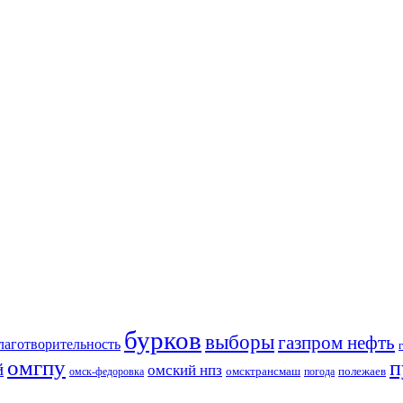
бурков
выборы
газпром нефть
лаготворительность
омгпу
п
й
омский нпз
омсктрансмаш
полежаев
омск-федоровка
погода