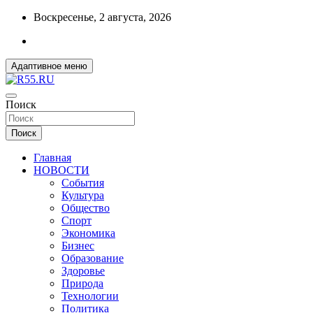
Перейти
Воскресенье, 2 августа, 2026
к
содержимому
Адаптивное меню
ДОБРЫЕ ВЕСТИ ИЗ ОМСКА
Поиск
R55.RU
Поиск
Главная
НОВОСТИ
События
Культура
Общество
Спорт
Экономика
Бизнес
Образование
Здоровье
Природа
Технологии
Политика