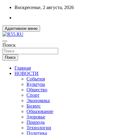
Перейти
Воскресенье, 2 августа, 2026
к
содержимому
Адаптивное меню
ДОБРЫЕ ВЕСТИ ИЗ ОМСКА
Поиск
R55.RU
Поиск
Главная
НОВОСТИ
События
Культура
Общество
Спорт
Экономика
Бизнес
Образование
Здоровье
Природа
Технологии
Политика