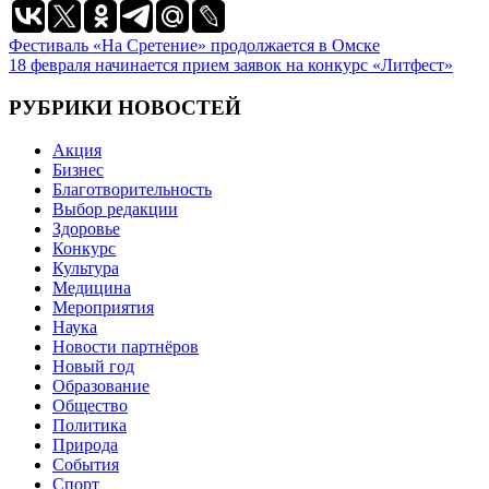
Навигация
Фестиваль «На Сретение» продолжается в Омске
18 февраля начинается прием заявок на конкурс «Литфест»
по
записям
РУБРИКИ НОВОСТЕЙ
Акция
Бизнес
Благотворительность
Выбор редакции
Здоровье
Конкурс
Культура
Медицина
Мероприятия
Наука
Новости партнёров
Новый год
Образование
Общество
Политика
Природа
События
Спорт