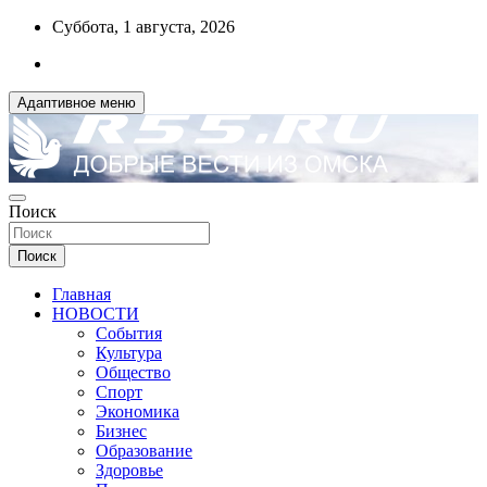
Перейти
Суббота, 1 августа, 2026
к
содержимому
Адаптивное меню
ДОБРЫЕ ВЕСТИ ИЗ ОМСКА
Поиск
R55.RU
Поиск
Главная
НОВОСТИ
События
Культура
Общество
Спорт
Экономика
Бизнес
Образование
Здоровье