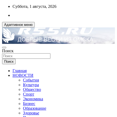
Перейти
Суббота, 1 августа, 2026
к
содержимому
Адаптивное меню
ДОБРЫЕ ВЕСТИ ИЗ ОМСКА
Поиск
R55.RU
Поиск
Главная
НОВОСТИ
События
Культура
Общество
Спорт
Экономика
Бизнес
Образование
Здоровье