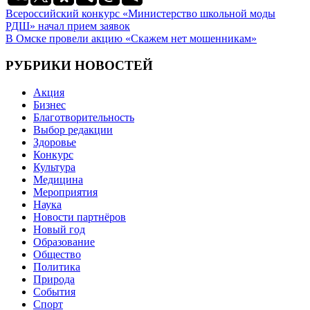
Навигация
Всероссийский конкурс «Министерство школьной моды
РДШ» начал прием заявок
по
В Омске провели акцию «Скажем нет мошенникам»
записям
РУБРИКИ НОВОСТЕЙ
Акция
Бизнес
Благотворительность
Выбор редакции
Здоровье
Конкурс
Культура
Медицина
Мероприятия
Наука
Новости партнёров
Новый год
Образование
Общество
Политика
Природа
События
Спорт