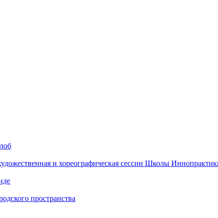
алоб
 художественная и хореографическая сессии Школы Иннопрактик
нде
одского пространства