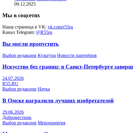
09.12.2025
Мы в соцсетях
Наша страница в VK:
vk.com/r55ru
Канал Telegram:
@R55ru
Вы могли пропустить
Выбор редакции
Культура
Новости партнёров
Искусство без границ: в Санкт-Петербурге заве
24.07.2026
R55.RU
Выбор редакции
Наука
В Омске наградили лучших изобретателей
29.06.2026
Добровестник
Выбор редакции
Мероприятия