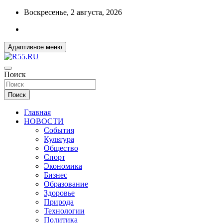
Перейти
Воскресенье, 2 августа, 2026
к
содержимому
Адаптивное меню
ДОБРЫЕ ВЕСТИ ИЗ ОМСКА
Поиск
R55.RU
Поиск
Главная
НОВОСТИ
События
Культура
Общество
Спорт
Экономика
Бизнес
Образование
Здоровье
Природа
Технологии
Политика