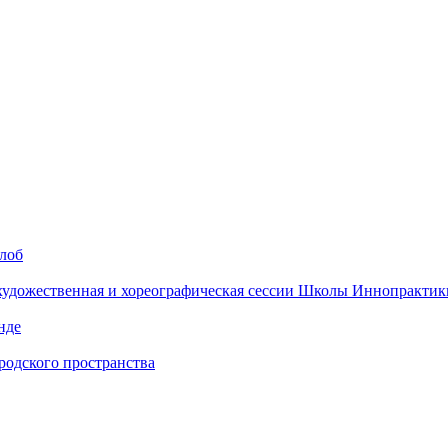
алоб
 художественная и хореографическая сессии Школы Иннопрактик
нде
одского пространства