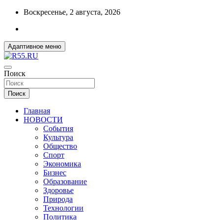
Перейти
Воскресенье, 2 августа, 2026
к
содержимому
Адаптивное меню
ДОБРЫЕ ВЕСТИ ИЗ ОМСКА
Поиск
R55.RU
Поиск
Главная
НОВОСТИ
События
Культура
Общество
Спорт
Экономика
Бизнес
Образование
Здоровье
Природа
Технологии
Политика