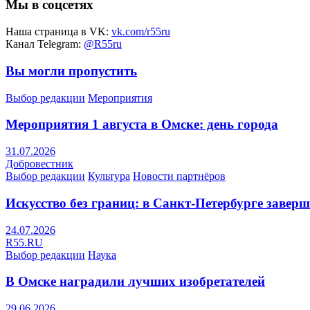
Мы в соцсетях
Наша страница в VK:
vk.com/r55ru
Канал Telegram:
@R55ru
Вы могли пропустить
Выбор редакции
Мероприятия
Мероприятия 1 августа в Омске: день города
31.07.2026
Добровестник
Выбор редакции
Культура
Новости партнёров
Искусство без границ: в Санкт-Петербурге заве
24.07.2026
R55.RU
Выбор редакции
Наука
В Омске наградили лучших изобретателей
29.06.2026