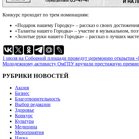
Конкурс проходит по трем номинациям:
«Подарок нашему Городку» – рассказ о своих достижения
«Таланты нашего Городка» – участие в музыкальном, по
«Золотые руки нашего Городка» – рассказ о лучших маст
Навигация
1 июля на Соборной площади проведут церемонию открытия 
Молодежному активисту ОмГПУ вручили престижную преми
по
записям
РУБРИКИ НОВОСТЕЙ
Акция
Бизнес
Благотворительность
Выбор редакции
Здоровье
Конкурс
Культура
Медицина
Мероприятия
Наука