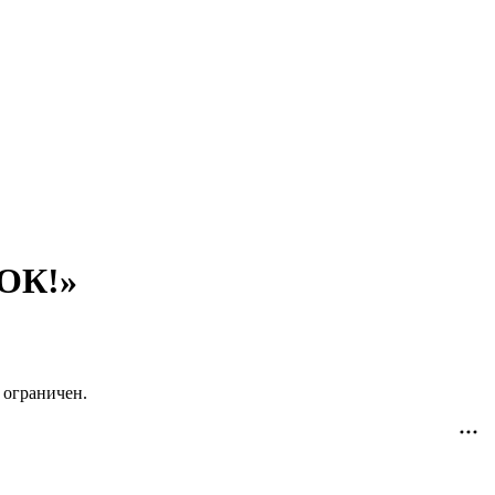
дОК!»
 ограничен.