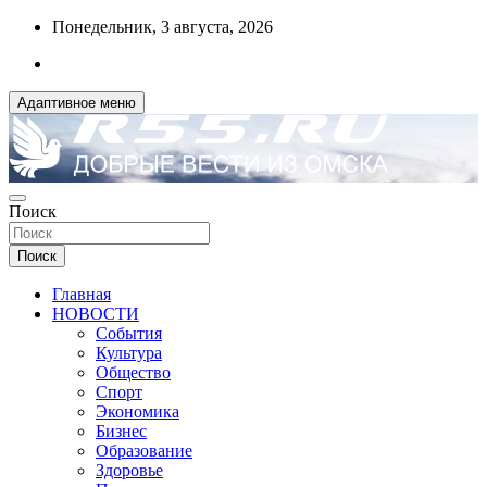
Перейти
Понедельник, 3 августа, 2026
к
содержимому
Адаптивное меню
ДОБРЫЕ ВЕСТИ ИЗ ОМСКА
Поиск
R55.RU
Поиск
Главная
НОВОСТИ
События
Культура
Общество
Спорт
Экономика
Бизнес
Образование
Здоровье